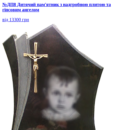
№ДП8 Дитячий пам'ятник з надгробною плитою та
гіпсовим ангелом
від 13300 грн