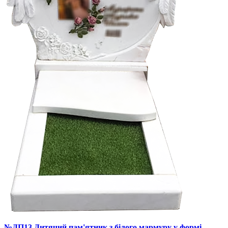
№ДП13 Дитячий пам'ятник з білого мармуру у формі