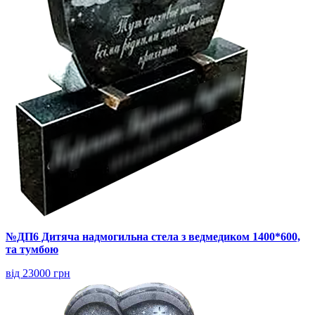
№ДП6 Дитяча надмогильна стела з ведмедиком 1400*600,
та тумбою
від 23000 грн