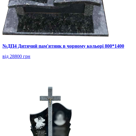
№ДП4 Дитячий пам'ятник в чорному кольорі 800*1400
від 28800 грн