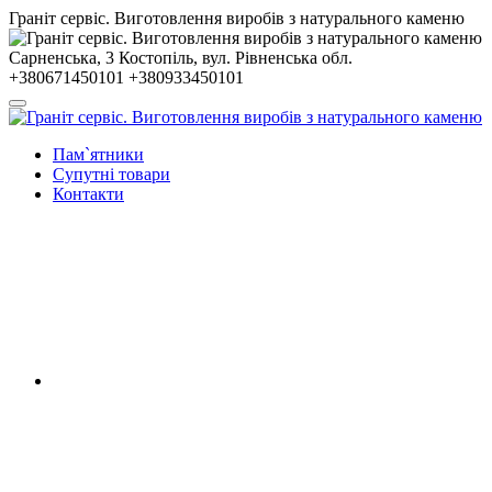
Гранiт сервiс. Виготовлення виробів з натурального каменю
Сарненська, 3
Костопiль, вул. Рiвненська обл.
+380671450101
+380933450101
Пам`ятники
Супутні товари
Контакти