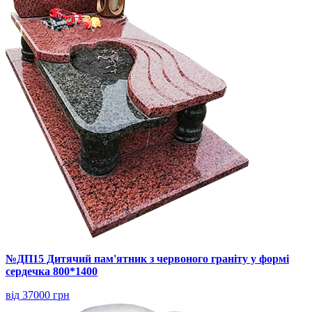
№ДП15 Дитячий пам'ятник з червоного граніту у формі
сердечка 800*1400
від 37000 грн