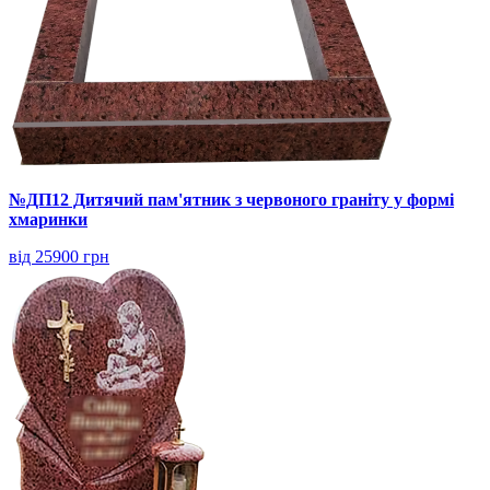
№ДП12 Дитячий пам'ятник з червоного граніту у формі
хмаринки
від 25900 грн