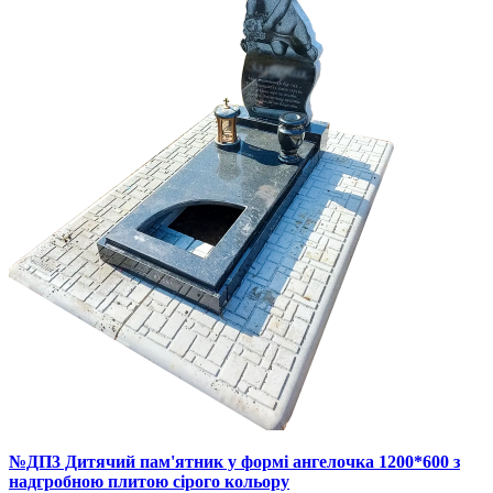
№ДП3 Дитячий пам'ятник у формі ангелочка 1200*600 з
надгробною плитою сірого кольору