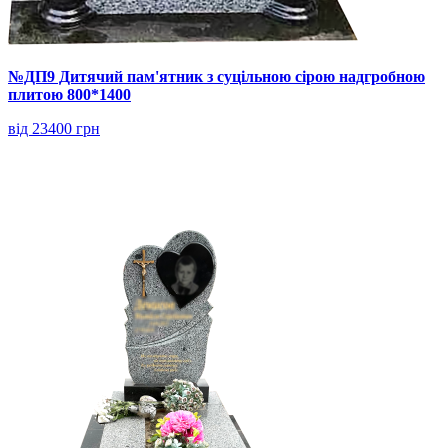
№ДП9 Дитячий пам'ятник з суцільною сірою надгробною
плитою 800*1400
від 23400 грн