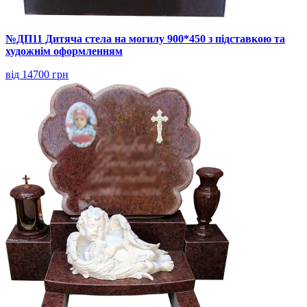
№ДП11 Дитяча стела на могилу 900*450 з підставкою та
художнім оформленням
від 14700 грн