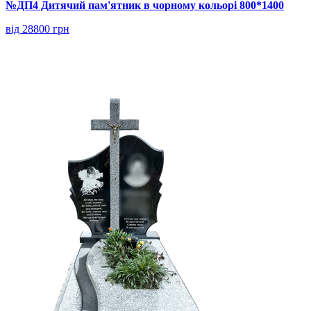
№ДП4 Дитячий пам'ятник в чорному кольорі 800*1400
від 28800 грн