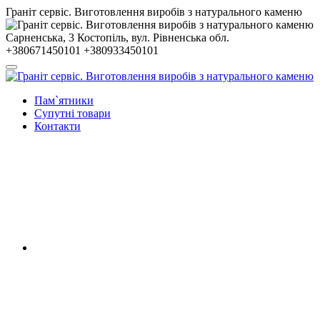
Гранiт сервiс. Виготовлення виробів з натурального каменю
Сарненська, 3
Костопiль, вул. Рiвненська обл.
+380671450101
+380933450101
Пам`ятники
Супутні товари
Контакти