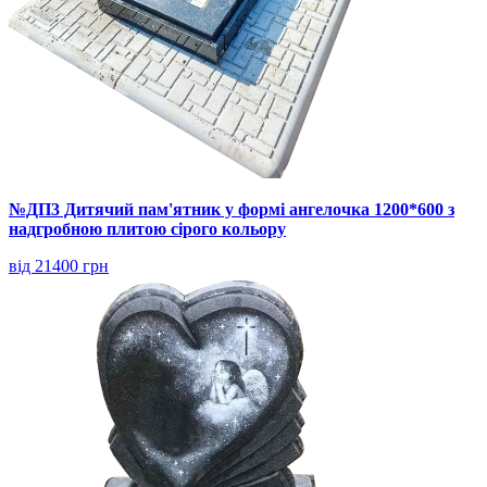
№ДП3 Дитячий пам'ятник у формі ангелочка 1200*600 з
надгробною плитою сірого кольору
від 21400 грн