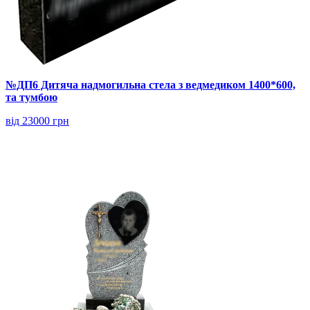
№ДП6 Дитяча надмогильна стела з ведмедиком 1400*600,
та тумбою
від 23000 грн