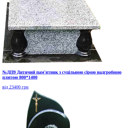
№ДП9 Дитячий пам'ятник з суцільною сірою надгробною
плитою 800*1400
від 23400 грн