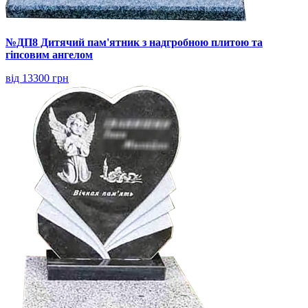
№ДП8 Дитячий пам'ятник з надгробною плитою та
гіпсовим ангелом
від 13300 грн