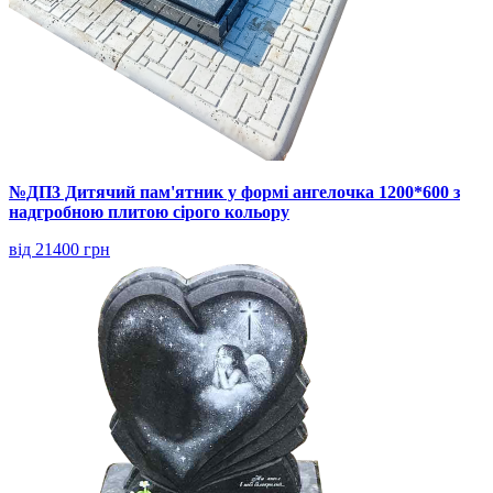
№ДП3 Дитячий пам'ятник у формі ангелочка 1200*600 з
надгробною плитою сірого кольору
від 21400 грн