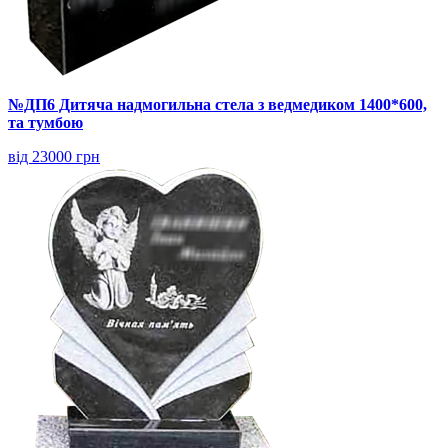
№ДП6 Дитяча надмогильна стела з ведмедиком 1400*600,
та тумбою
від 23000 грн