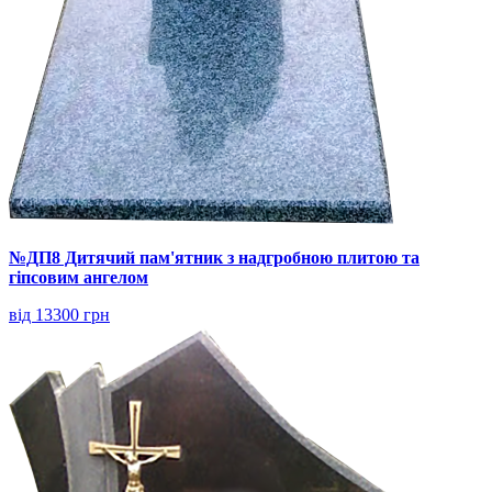
№ДП8 Дитячий пам'ятник з надгробною плитою та
гіпсовим ангелом
від 13300 грн