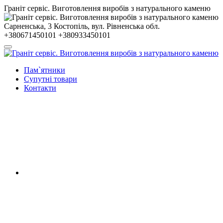
Гранiт сервiс. Виготовлення виробів з натурального каменю
Сарненська, 3
Костопiль, вул. Рiвненська обл.
+380671450101
+380933450101
Пам`ятники
Супутні товари
Контакти