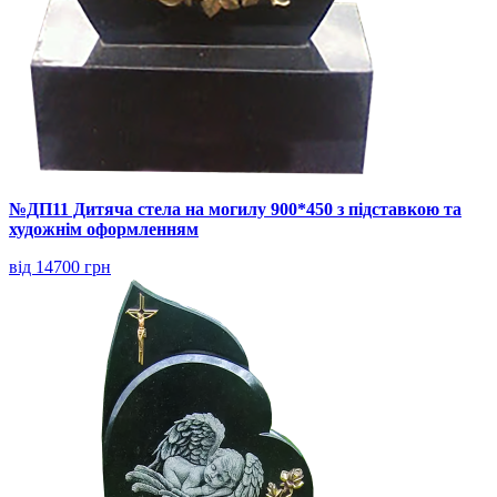
№ДП11 Дитяча стела на могилу 900*450 з підставкою та
художнім оформленням
від 14700 грн