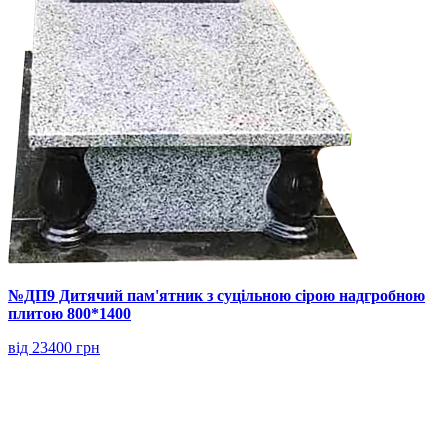
№ДП9 Дитячий пам'ятник з суцільною сірою надгробною
плитою 800*1400
від 23400 грн