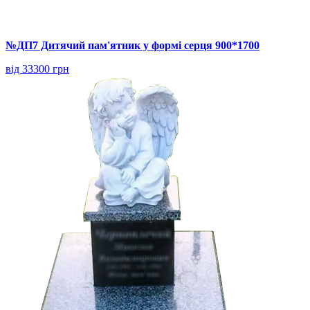
№ДП7 Дитячий пам'ятник у формі серця 900*1700
від 33300 грн