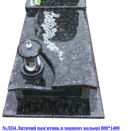
№ДП4 Дитячий пам'ятник в чорному кольорі 800*1400