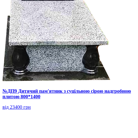
№ДП9 Дитячий пам'ятник з суцільною сірою надгробною
плитою 800*1400
від 23400 грн