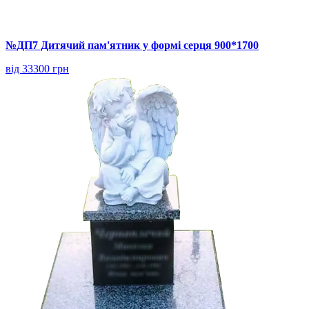
№ДП7 Дитячий пам'ятник у формі серця 900*1700
від 33300 грн