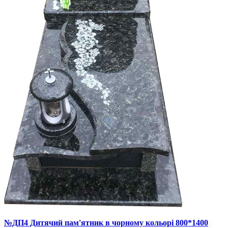
№ДП4 Дитячий пам'ятник в чорному кольорі 800*1400