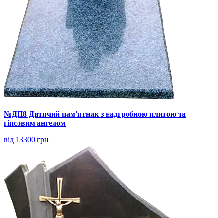
№ДП8 Дитячий пам'ятник з надгробною плитою та
гіпсовим ангелом
від 13300 грн