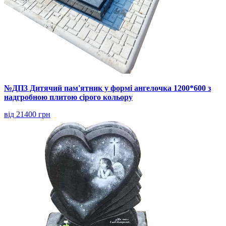
№ДП3 Дитячий пам'ятник у формі ангелочка 1200*600 з
надгробною плитою сірого кольору
від 21400 грн