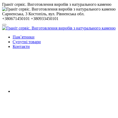
Гранiт сервiс. Виготовлення виробів з натурального каменю
Сарненська, 3
Костопiль, вул. Рiвненська обл.
+380671450101
+380933450101
Пам`ятники
Супутні товари
Контакти