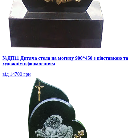
№ДП11 Дитяча стела на могилу 900*450 з підставкою та
художнім оформленням
від 14700 грн