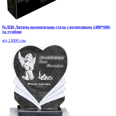
№ДП6 Дитяча надмогильна стела з ведмедиком 1400*600,
та тумбою
від 23000 грн