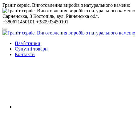
Гранiт сервiс. Виготовлення виробів з натурального каменю
Сарненська, 3
Костопiль, вул. Рiвненська обл.
+380671450101
+380933450101
Пам`ятники
Супутні товари
Контакти