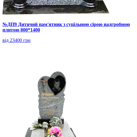
№ДП9 Дитячий пам'ятник з суцільною сірою надгробною
плитою 800*1400
від 23400 грн