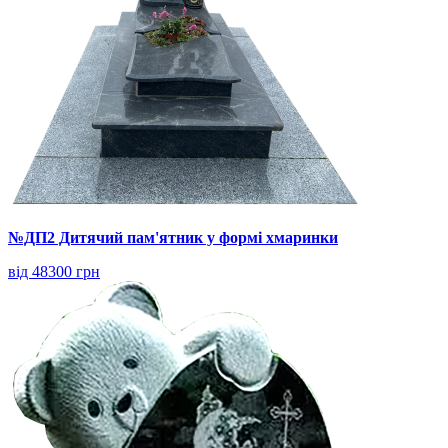
№ДП2 Дитячий пам'ятник у формі хмаринки
від 48300 грн