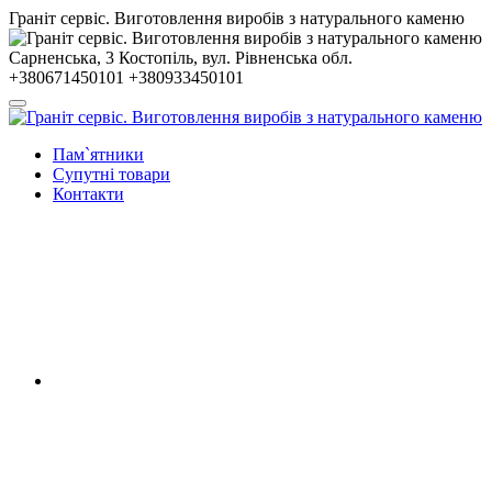
Гранiт сервiс. Виготовлення виробів з натурального каменю
Сарненська, 3
Костопiль, вул. Рiвненська обл.
+380671450101
+380933450101
Пам`ятники
Супутні товари
Контакти