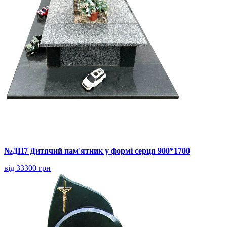
№ДП7 Дитячий пам'ятник у формі серця 900*1700
від 33300 грн