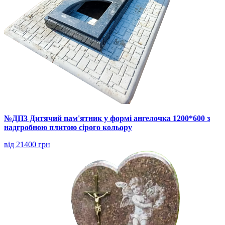
№ДП3 Дитячий пам'ятник у формі ангелочка 1200*600 з
надгробною плитою сірого кольору
від 21400 грн