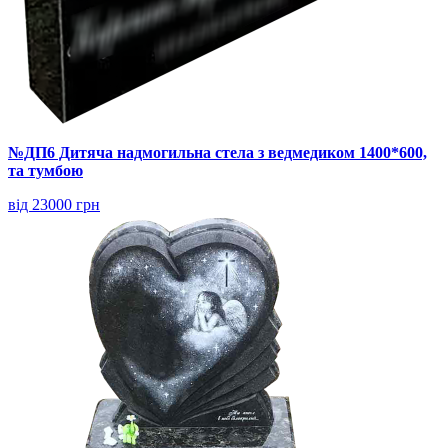
№ДП6 Дитяча надмогильна стела з ведмедиком 1400*600,
та тумбою
від 23000 грн