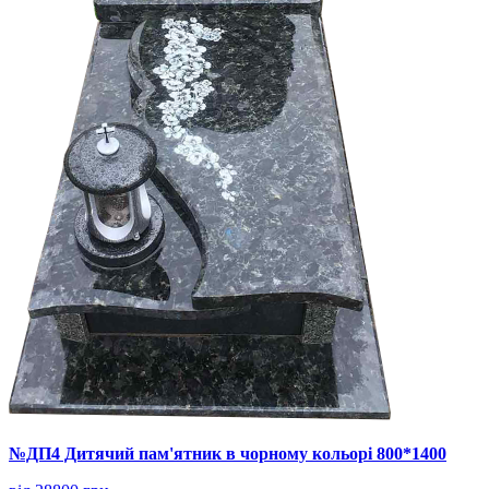
№ДП4 Дитячий пам'ятник в чорному кольорі 800*1400