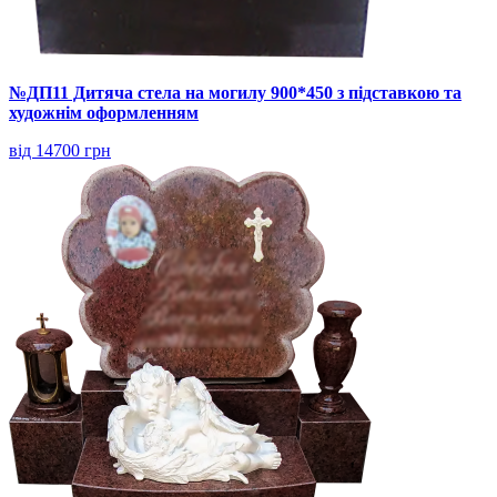
№ДП11 Дитяча стела на могилу 900*450 з підставкою та
художнім оформленням
від 14700 грн