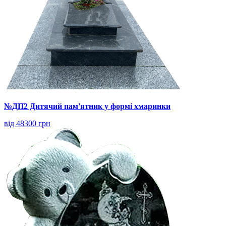
№ДП2 Дитячий пам'ятник у формі хмаринки
від 48300 грн