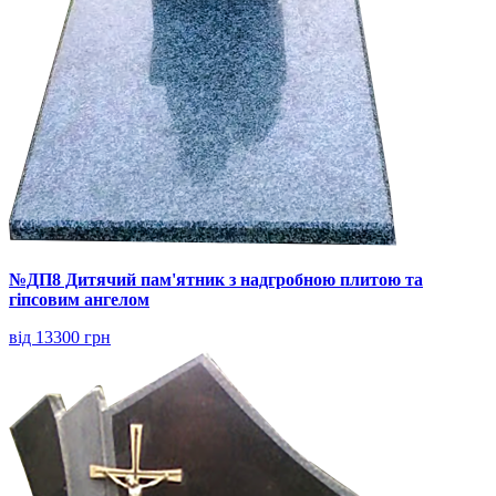
№ДП8 Дитячий пам'ятник з надгробною плитою та
гіпсовим ангелом
від 13300 грн