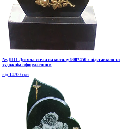
№ДП11 Дитяча стела на могилу 900*450 з підставкою та
художнім оформленням
від 14700 грн