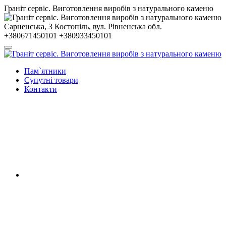
Гранiт сервiс. Виготовлення виробів з натурального каменю
Сарненська, 3
Костопiль, вул. Рiвненська обл.
+380671450101
+380933450101
Пам`ятники
Супутні товари
Контакти