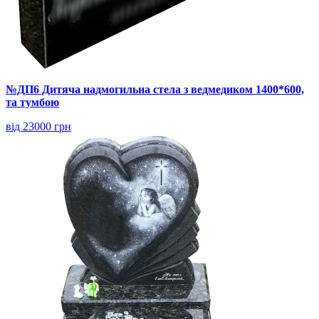
№ДП6 Дитяча надмогильна стела з ведмедиком 1400*600,
та тумбою
від 23000 грн