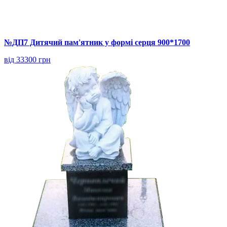
№ДП7 Дитячий пам'ятник у формі серця 900*1700
від 33300 грн