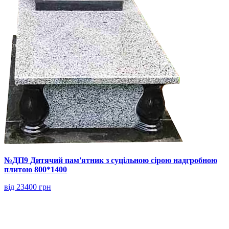
№ДП9 Дитячий пам'ятник з суцільною сірою надгробною
плитою 800*1400
від 23400 грн