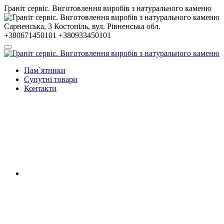
Гранiт сервiс. Виготовлення виробів з натурального каменю
Сарненська, 3
Костопiль, вул. Рiвненська обл.
+380671450101
+380933450101
Пам`ятники
Супутні товари
Контакти