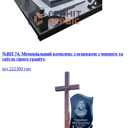
№ВП 74. Меморіальний комплекс з огорожею з чорного та
світло сірого граніту.
від 222300 грн