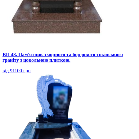
ВП 48. Пам'ятник з чорного та бордового токівського
граніту з цокольною плиткою.
від 91100 грн