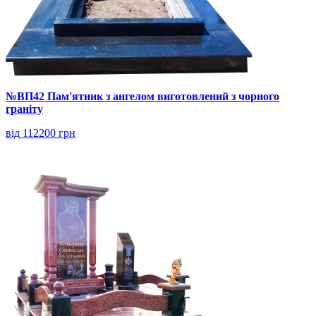
№ВП42 Пам'ятник з ангелом виготовлений з чорного
граніту
від 112200 грн