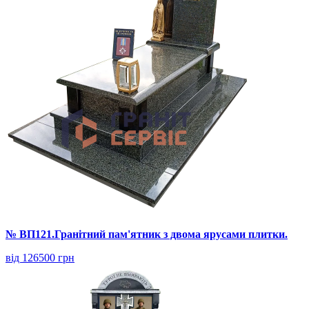
№ ВП121.Гранітний пам'ятник з двома ярусами плитки.
від 126500 грн