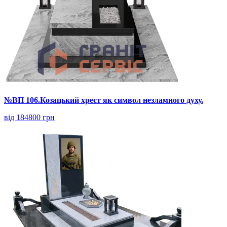
№ВП 106.Козацький хрест як символ незламного духу.
від 184800 грн