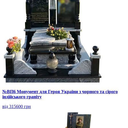
№ВП6 Монумент для Героя України з чорного та сірого
індійського граніту
від 315600 грн