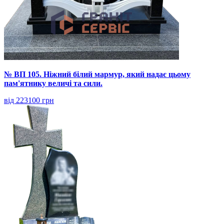
№ ВП 105. Ніжний білий мармур, який надає цьому
пам'ятнику величі та сили.
від 223100 грн