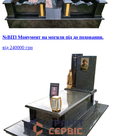
№ВП3 Монумент на могили під до поховання.
від 240000 грн