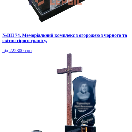
№ВП 74. Меморіальний комплекс з огорожею з чорного та
світло сірого граніту.
від 222300 грн