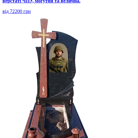
верстаті ЧПУ, могутня та велична.
від 72200 грн