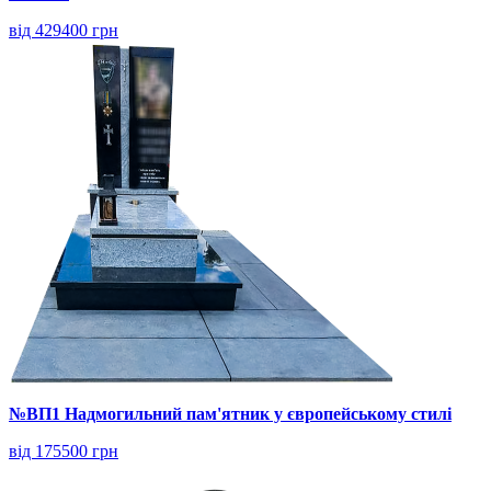
від 429400 грн
№ВП1 Надмогильний пам'ятник у європейському стилі
від 175500 грн