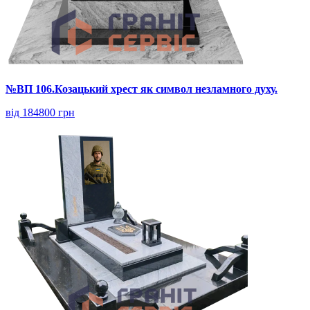
№ВП 106.Козацький хрест як символ незламного духу.
від 184800 грн