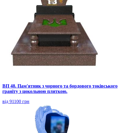
ВП 48. Пам'ятник з чорного та бордового токівського
граніту з цокольною плиткою.
від 91100 грн