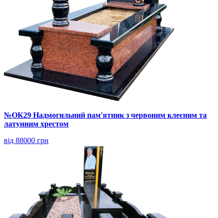
№ОК29 Надмогильний пам'ятник з червоним клеєним та
латунним хрестом
від 88000 грн