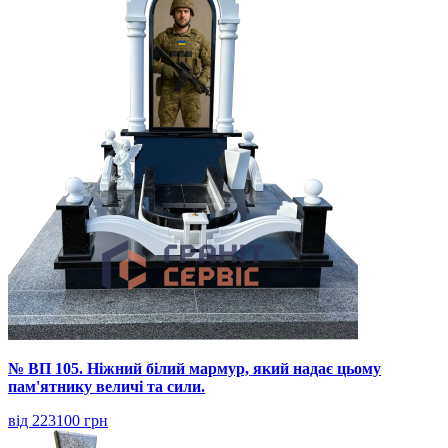
№ ВП 105. Ніжний білий мармур, який надає цьому
пам'ятнику величі та сили.
від 223100 грн