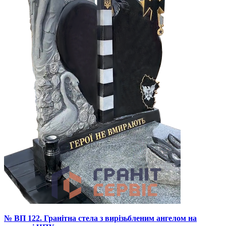
№ ВП 122. Гранітна стела з вирізьбленим ангелом на