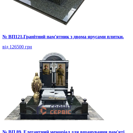
№ ВП121.Гранітний пам'ятник з двома ярусами плитки.
від 126500 грн
№ ВП 89. Елегантний меморіал для вшанування пам'яті