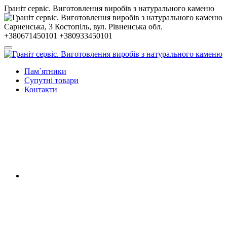
Гранiт сервiс. Виготовлення виробів з натурального каменю
Сарненська, 3
Костопiль, вул. Рiвненська обл.
+380671450101
+380933450101
Пам`ятники
Супутні товари
Контакти