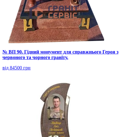
№ ВП 90. Гідний монумент для справжнього Героя з
червоного та чорного граніту.
від 84500 грн