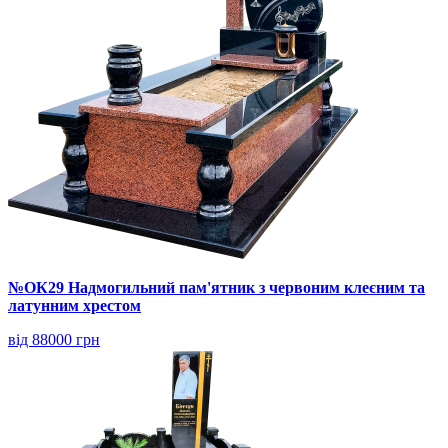
№ОК29 Надмогильний пам'ятник з червоним клеєним та
латунним хрестом
від 88000 грн