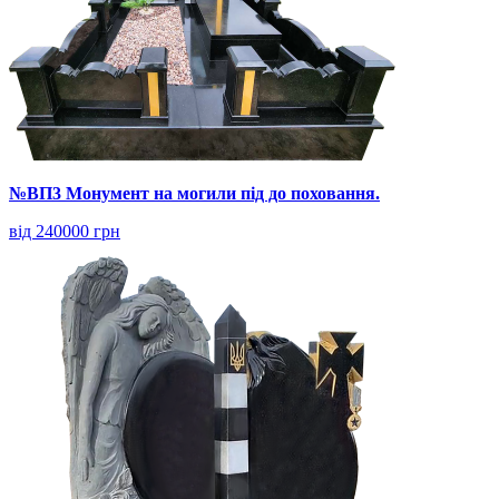
№ВП3 Монумент на могили під до поховання.
від 240000 грн