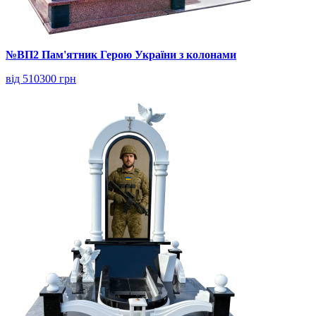
№ВП2 Пам'ятник Герою України з колонами
від 510300 грн