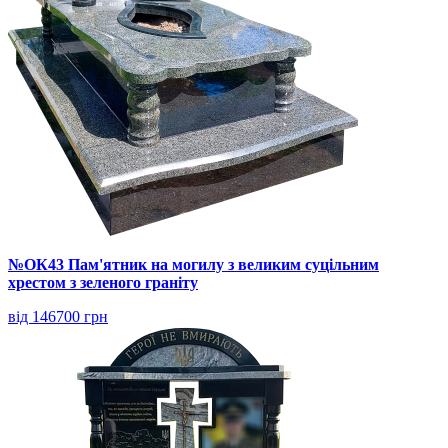
№ОК43 Пам'ятник на могилу з великим суцільним
хрестом з зеленого граніту
від 146700 грн