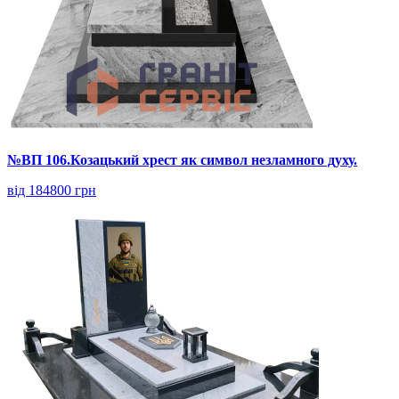
№ВП 106.Козацький хрест як символ незламного духу.
від 184800 грн