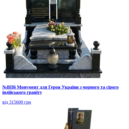
№ВП6 Монумент для Героя України з чорного та сірого
індійського граніту
від 315600 грн