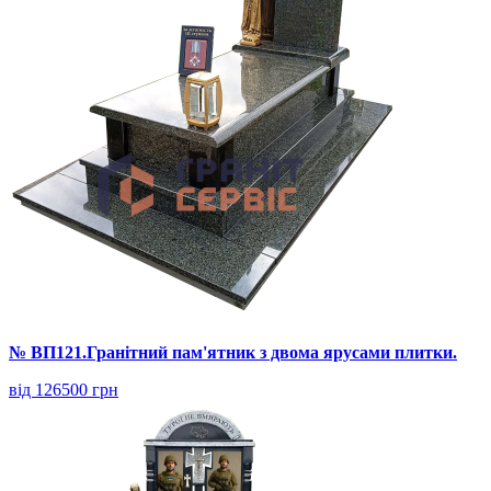
№ ВП121.Гранітний пам'ятник з двома ярусами плитки.
від 126500 грн