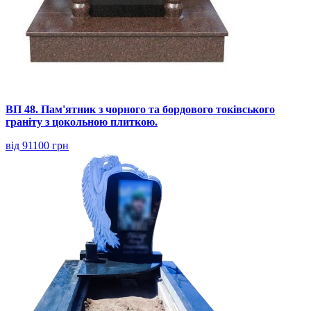
ВП 48. Пам'ятник з чорного та бордового токівського
граніту з цокольною плиткою.
від 91100 грн