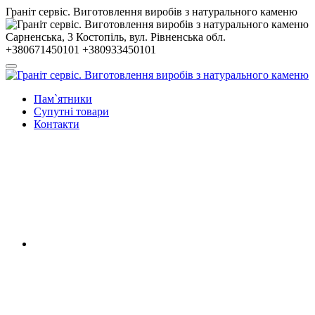
Гранiт сервiс. Виготовлення виробів з натурального каменю
Сарненська, 3
Костопiль, вул. Рiвненська обл.
+380671450101
+380933450101
Пам`ятники
Супутні товари
Контакти