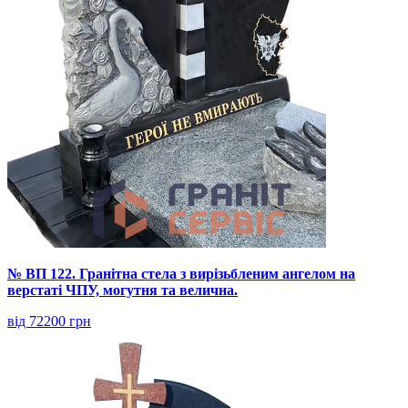
№ ВП 122. Гранітна стела з вирізьбленим ангелом на
верстаті ЧПУ, могутня та велична.
від 72200 грн