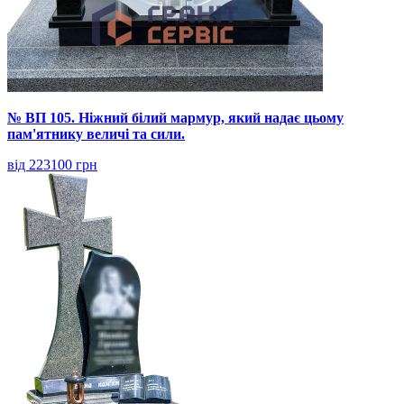
№ ВП 105. Ніжний білий мармур, який надає цьому
пам'ятнику величі та сили.
від 223100 грн