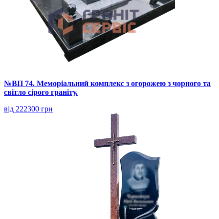
№ВП 74. Меморіальний комплекс з огорожею з чорного та
світло сірого граніту.
від 222300 грн