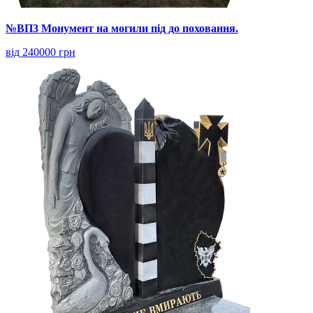
№ВП3 Монумент на могили під до поховання.
від 240000 грн