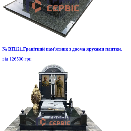
№ ВП121.Гранітний пам'ятник з двома ярусами плитки.
від 126500 грн