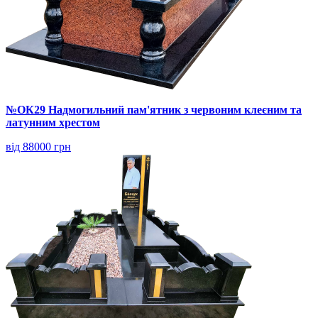
№ОК29 Надмогильний пам'ятник з червоним клеєним та
латунним хрестом
від 88000 грн