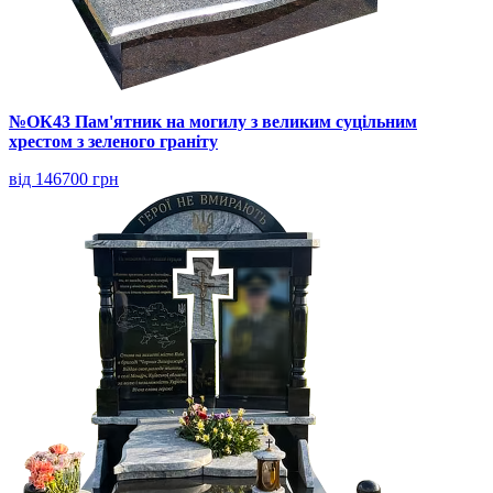
№ОК43 Пам'ятник на могилу з великим суцільним
хрестом з зеленого граніту
від 146700 грн