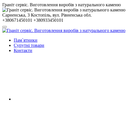
Гранiт сервiс. Виготовлення виробів з натурального каменю
Сарненська, 3
Костопiль, вул. Рiвненська обл.
+380671450101
+380933450101
Пам`ятники
Супутні товари
Контакти