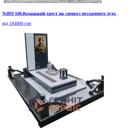
№ВП 106.Козацький хрест як символ незламного духу.
від 184800 грн