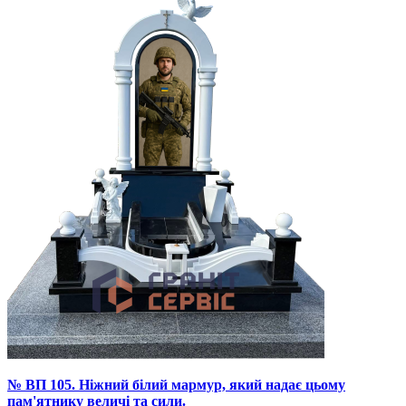
№ ВП 105. Ніжний білий мармур, який надає цьому
пам'ятнику величі та сили.