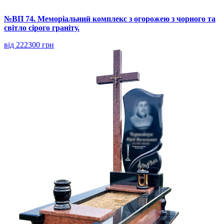
№ВП 74. Меморіальний комплекс з огорожею з чорного та
світло сірого граніту.
від 222300 грн