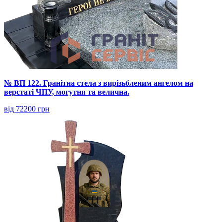
№ ВП 122. Гранітна стела з вирізьбленим ангелом на
верстаті ЧПУ, могутня та велична.
від 72200 грн