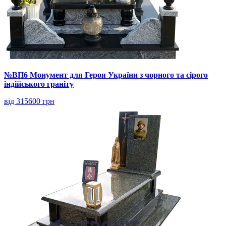
№ВП6 Монумент для Героя України з чорного та сірого
індійського граніту
від 315600 грн