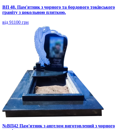
ВП 48. Пам'ятник з чорного та бордового токівського
граніту з цокольною плиткою.
від 91100 грн
№ВП42 Пам'ятник з ангелом виготовлений з чорного