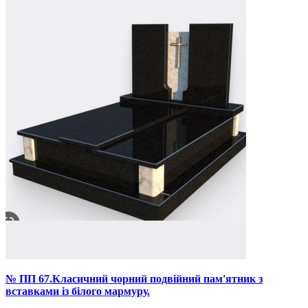
№ ПП 67.Класичний чорний подвійний пам'ятник з
вставками із білого мармуру.