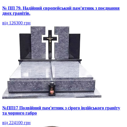
№ ПП 79. Надійний європейський пам'ятник з поєднання
двох гранітів.
від 126300 грн
№ПП17 Подвійний пам'ятник з сірого індійського граніту
та чорного габро
від 224100 грн