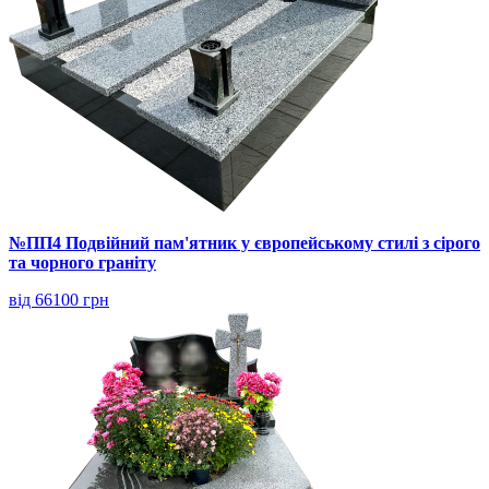
№ПП4 Подвійний пам'ятник у європейському стилі з сірого
та чорного граніту
від 66100 грн