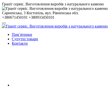
Гранiт сервiс. Виготовлення виробів з натурального каменю
Сарненська, 3
Костопiль, вул. Рiвненська обл.
+380671450101
+380933450101
Пам`ятники
Супутні товари
Контакти