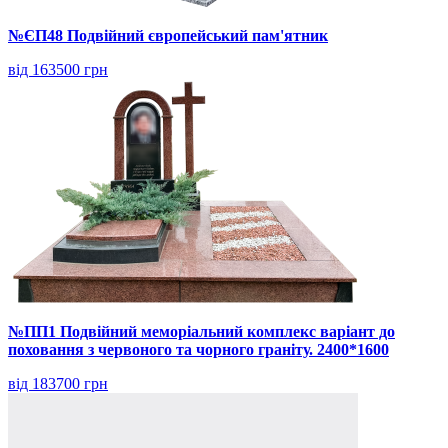
№ЄП48 Подвійний європейський пам'ятник
від 163500 грн
№ПП1 Подвійний меморіальний комплекс варіант до
поховання з червоного та чорного граніту. 2400*1600
від 183700 грн