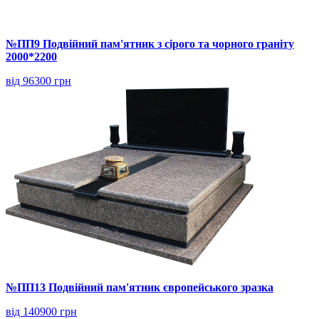
№ПП9 Подвійний пам'ятник з сірого та чорного граніту
2000*2200
від 96300 грн
№ПП13 Подвійний пам'ятник європейського зразка
від 140900 грн