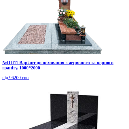
№ПП11 Варіант до поховання з червоного та чорного
граніту. 1000*2000
від 96200 грн