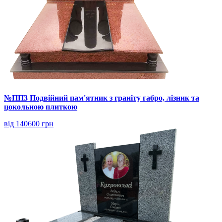
№ПП3 Подвійний пам'ятник з граніту габро, лізник та
цокольною плиткою
від 140600 грн