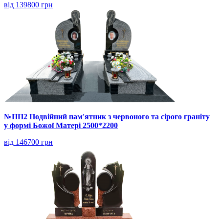
від 139800 грн
№ПП2 Подвійний пам'ятник з червоного та сірого граніту
у формі Божої Матері 2500*2200
від 146700 грн