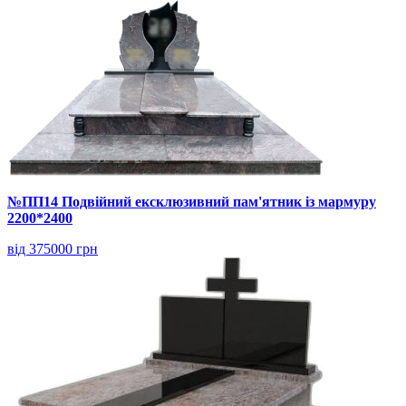
№ПП14 Подвійний ексклюзивний пам'ятник із мармуру
2200*2400
від 375000 грн