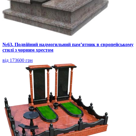
№63. Подвійний надмогильний пам’ятник в європейському
стилі з чорним хрестом
від 173600 грн