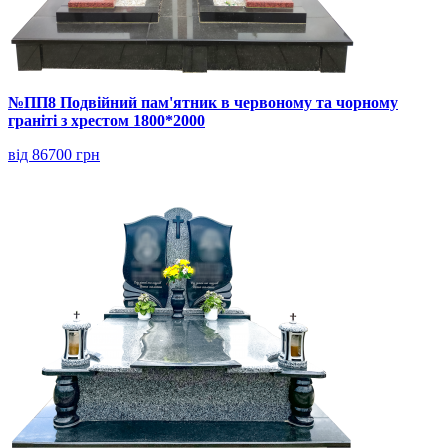
№ПП8 Подвійний пам'ятник в червоному та чорному
граніті з хрестом 1800*2000
від 86700 грн