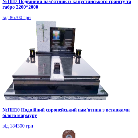
№ПП7 Подвійний пам'ятник із капустянського граніту та
габро 2200*2000
від 86700 грн
№ПП10 Подвійний європейський пам'ятник з вставками
білого мармуру
від 184300 грн