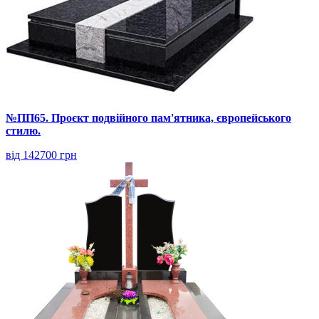
№ПП65. Проєкт подвійного пам'ятника, європейського
стилю.
від 142700 грн