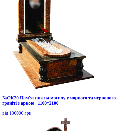
№ОК20 Пам'ятник на могилу у чорного та червоного
граніті з аркою . 1100*2100
від 100000 грн