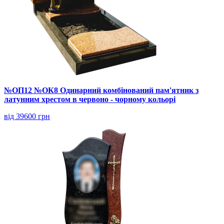
№ОП12 №ОК8 Одинарний комбінований пам'ятник з
латунним хрестом в червоно - чорному кольорі
від 39600 грн