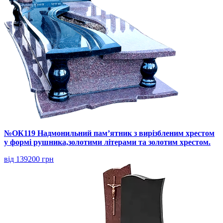
№ОК119 Надмонильний пам’ятник з вирізбленим хрестом
у формі рушника,золотими літерами та золотим хрестом.
від 139200 грн