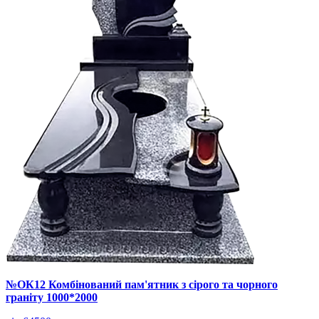
№ОК12 Комбінований пам'ятник з сірого та чорного
граніту 1000*2000