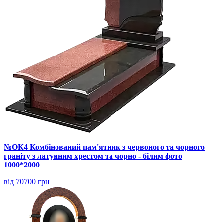
№ОК4 Комбінований пам'ятник з червоного та чорного
граніту з латунним хрестом та чорно - білим фото
1000*2000
від 70700 грн