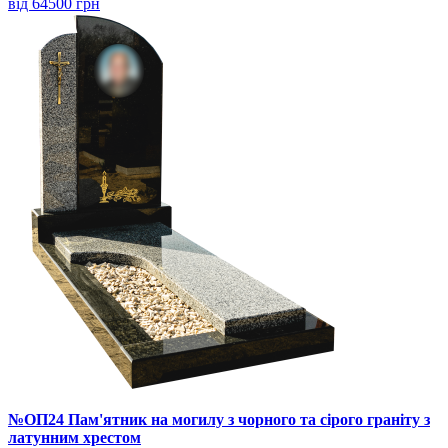
від 64500 грн
№ОП24 Пам'ятник на могилу з чорного та сірого граніту з
латунним хрестом