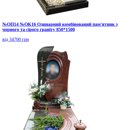
№ОП14 №ОК16 Одинарний комбінований пам'ятник з
чорного та сірого граніту 850*1500
від 34700 грн