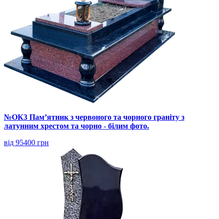
№ОК3 Пам’ятник з червоного та чорного граніту з
латунним хрестом та чорно - білим фото.
від 95400 грн