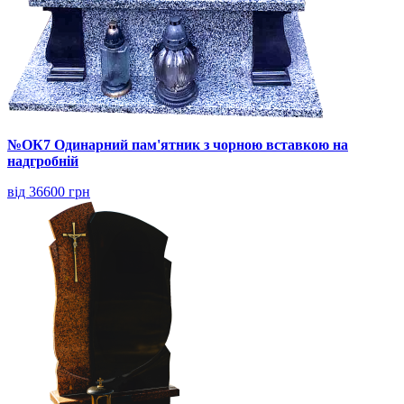
№ОК7 Одинарний пам'ятник з чорною вставкою на
надгробній
від 36600 грн