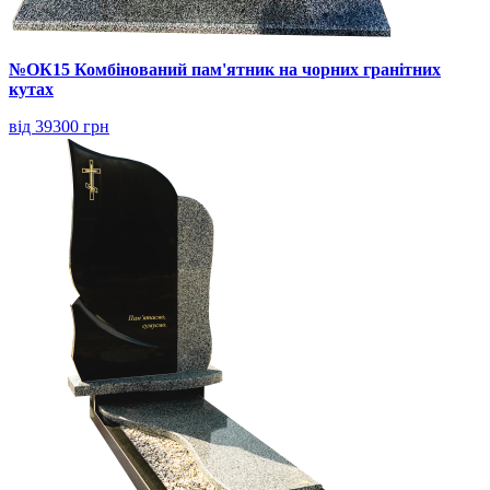
№ОК15 Комбінований пам'ятник на чорних гранітних
кутах
від 39300 грн