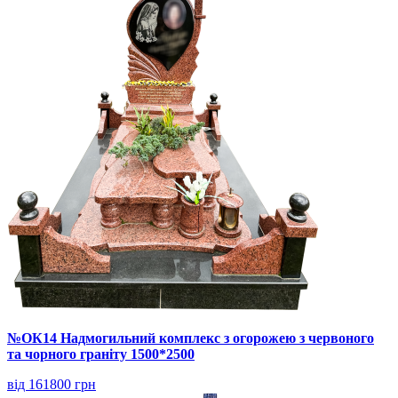
№ОК14 Надмогильний комплекс з огорожею з червоного
та чорного граніту 1500*2500
від 161800 грн