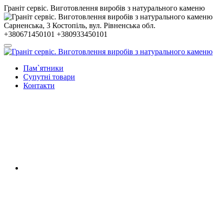
Гранiт сервiс. Виготовлення виробів з натурального каменю
Сарненська, 3
Костопiль, вул. Рiвненська обл.
+380671450101
+380933450101
Пам`ятники
Супутні товари
Контакти