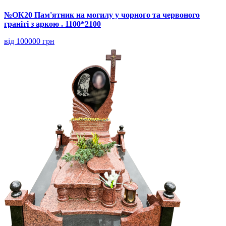
№ОК20 Пам'ятник на могилу у чорного та червоного
граніті з аркою . 1100*2100
від 100000 грн