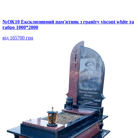
№ОК10 Ексклюзивний пам'ятник з граніту viscont white та
габро 1000*2000
від 165700 грн