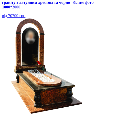
граніту з латунним хрестом та чорно - білим фото
1000*2000
від 70700 грн