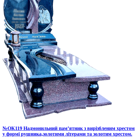
№ОК119 Надмонильний пам’ятник з вирізбленим хрестом
у формі рушника,золотими літерами та золотим хрестом.