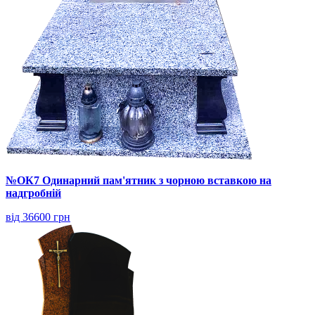
№ОК7 Одинарний пам'ятник з чорною вставкою на
надгробній
від 36600 грн