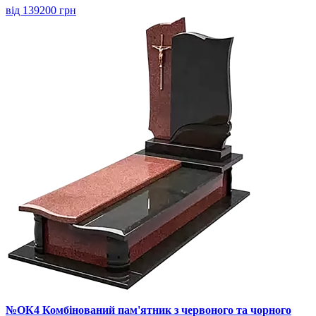
від 139200 грн
№ОК4 Комбінований пам'ятник з червоного та чорного