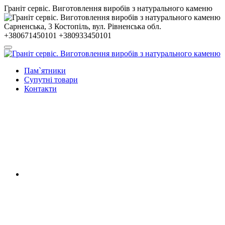
Гранiт сервiс. Виготовлення виробів з натурального каменю
Сарненська, 3
Костопiль, вул. Рiвненська обл.
+380671450101
+380933450101
Пам`ятники
Супутні товари
Контакти