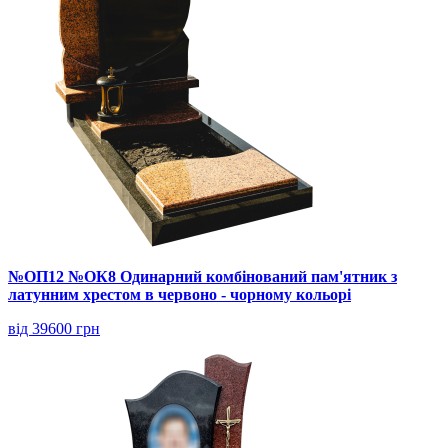
№ОП12 №ОК8 Одинарний комбінований пам'ятник з
латунним хрестом в червоно - чорному кольорі
від 39600 грн