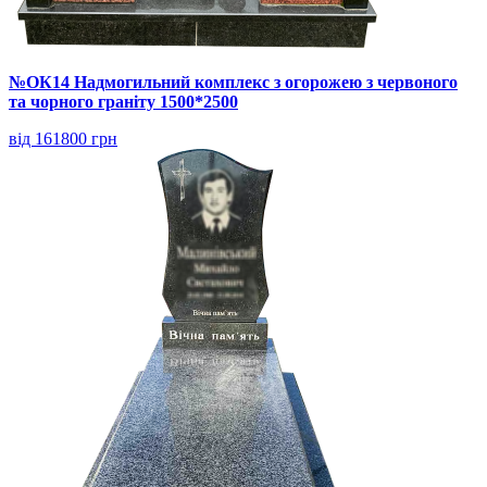
№ОК14 Надмогильний комплекс з огорожею з червоного
та чорного граніту 1500*2500
від 161800 грн