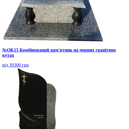
№ОК15 Комбінований пам'ятник на чорних гранітних
кутах
від 39300 грн