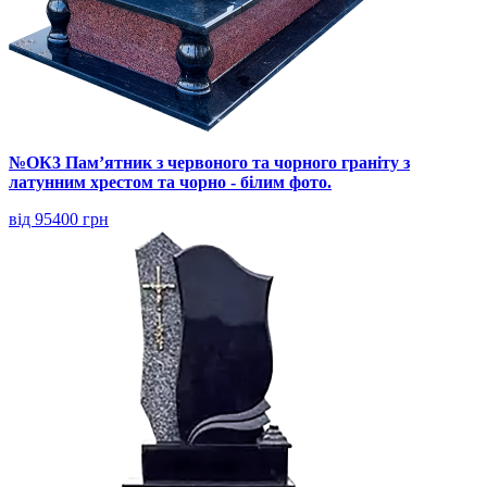
№ОК3 Пам’ятник з червоного та чорного граніту з
латунним хрестом та чорно - білим фото.
від 95400 грн