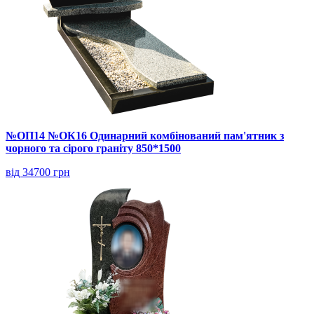
№ОП14 №ОК16 Одинарний комбінований пам'ятник з
чорного та сірого граніту 850*1500
від 34700 грн