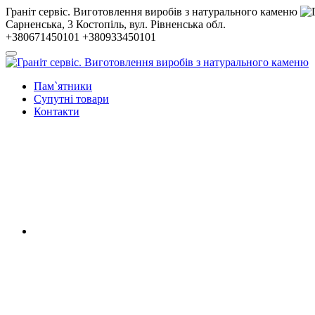
Гранiт сервiс. Виготовлення виробів з натурального каменю
Сарненська, 3
Костопiль, вул. Рiвненська обл.
+380671450101
+380933450101
Пам`ятники
Супутні товари
Контакти