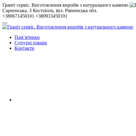
Гранiт сервiс. Виготовлення виробів з натурального каменю
Сарненська, 3
Костопiль, вул. Рiвненська обл.
+380671450101
+380933450101
Пам`ятники
Супутні товари
Контакти