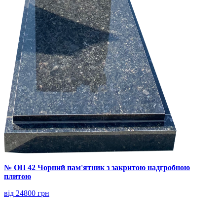
№ ОП 42 Чорний пам'ятник з закритою надгробною
плитою
від 24800 грн