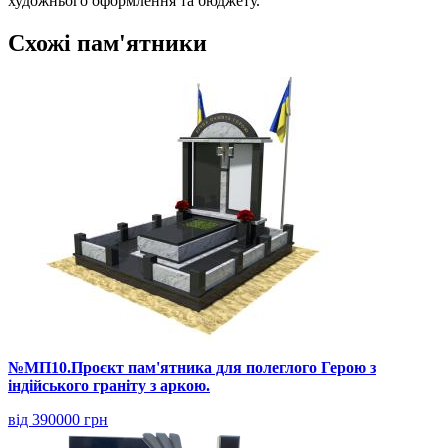
художнього оформлення та бюджету.
Схожі пам'ятники
№МП10.Проєкт пам'ятника для полеглого Герою з
індійського граніту з аркою.
від 390000 грн