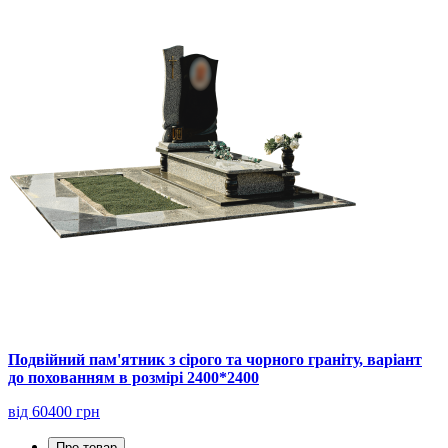
Подвійний пам'ятник з сірого та чорного граніту, варіант
до похованням в розмірі 2400*2400
від 60400 грн
Про товар