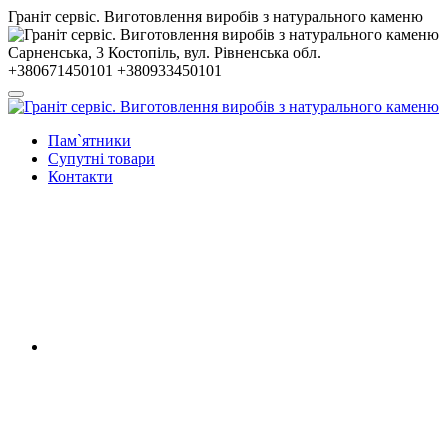
Гранiт сервiс. Виготовлення виробів з натурального каменю
Сарненська, 3
Костопiль, вул. Рiвненська обл.
+380671450101
+380933450101
Пам`ятники
Супутні товари
Контакти