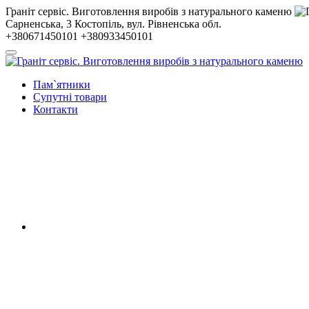
Гранiт сервiс. Виготовлення виробів з натурального каменю
Сарненська, 3
Костопiль, вул. Рiвненська обл.
+380671450101
+380933450101
Пам`ятники
Супутні товари
Контакти