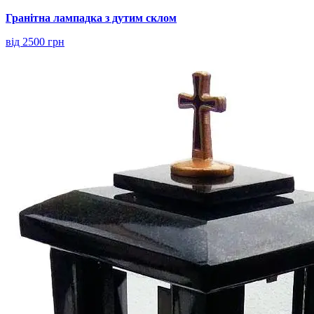
Гранітна лампадка з дутим склом
від 2500 грн