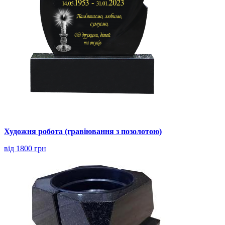
Художня робота (гравіювання з позолотою)
від 1800 грн