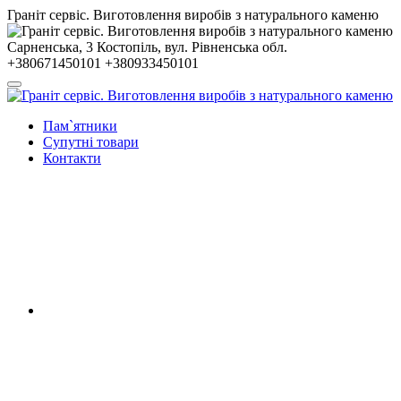
Гранiт сервiс. Виготовлення виробів з натурального каменю
Сарненська, 3
Костопiль, вул. Рiвненська обл.
+380671450101
+380933450101
Пам`ятники
Супутні товари
Контакти