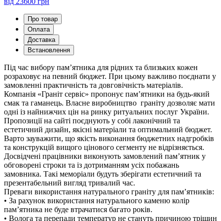
від 23600 грн
Про товар
Оплата
Доставка
Встановлення
Під час вибору пам’ятника для рідних та близьких кожен
розраховує на певний бюджет. При цьому важливо поєднати у
замовленні практичність та довговічність матеріалів.
Компанія «Граніт сервіс» пропонує пам’ятники на будь-який
смак та гаманець. Власне виробництво граніту дозволяє мати
одні із найнижчих цін на ринку ритуальних послуг України.
Пропозиції на сайті поєднують у собі лаконічний та
естетичний дизайн, якісні матеріали та оптимальний бюджет.
Варто зауважити, що якість виконання бюджетних надгробків
та конструкцій вищого цінового сегменту не відрізняється.
Досвідчені працівники виконують замовлений пам’ятник у
обговорені строки та із дотриманням усіх побажань
замовника. Такі меморіали будуть зберігати естетичний та
презентабельний вигляд тривалий час.
Преваги використання натурального граніту для пам’ятників:
• За рахунок використання натурального каменю колір
пам’ятника не буде втрачатися багато років.
• Волога та перепади температур не стануть причиною тріщин