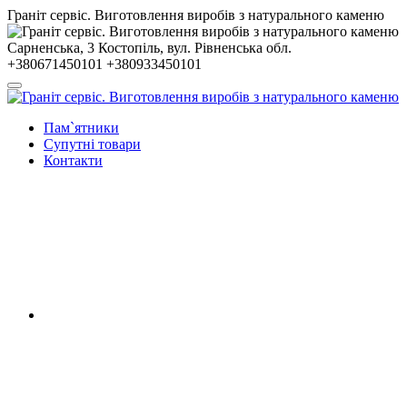
Гранiт сервiс. Виготовлення виробів з натурального каменю
Сарненська, 3
Костопiль, вул. Рiвненська обл.
+380671450101
+380933450101
Пам`ятники
Супутні товари
Контакти