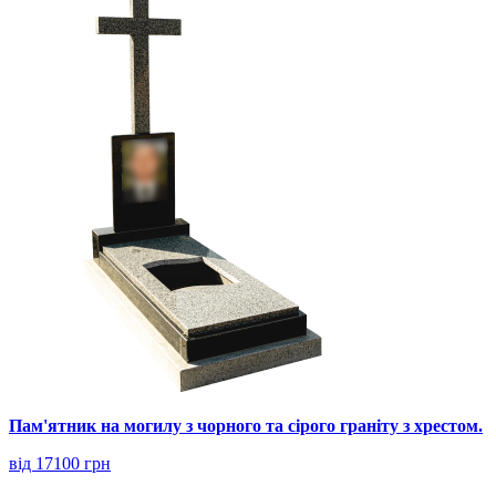
Пам'ятник на могилу з чорного та сірого граніту з хрестом.
від 17100 грн