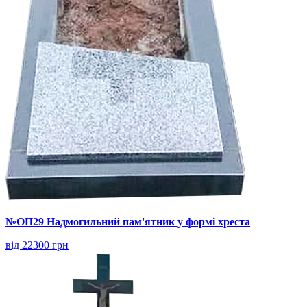
№ОП29 Надмогильний пам'ятник у формі хреста
від 22300 грн