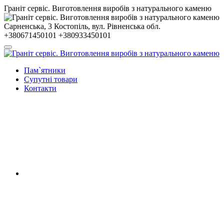
Гранiт сервiс. Виготовлення виробів з натурального каменю
Сарненська, 3
Костопiль, вул. Рiвненська обл.
+380671450101
+380933450101
Пам`ятники
Супутні товари
Контакти