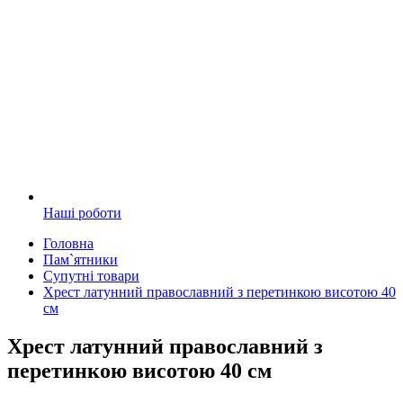
Наші роботи
Головна
Пам`ятники
Супутні товари
Хрест латунний православний з перетинкою висотою 40
см
Хрест латунний православний з
перетинкою висотою 40 см