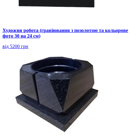
Художня робота (гравіювання з позолотою та кольорове
фото 30 на 24 см)
від 5200 грн