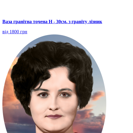
Ваза гранітна точена Н - 30см. з граніту лізник
від 1800 грн