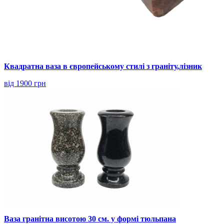
Квадратна ваза в європейському стилі з граніту,лізник
від 1900 грн
Ваза гранітна висотою 30 см. у формі тюльпана