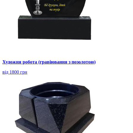
Художня робота (гравіювання з позолотою)
від 1800 грн