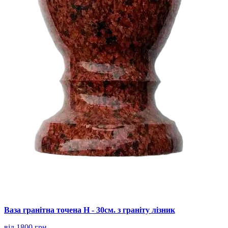
Ваза гранітна точена Н - 30см. з граніту лізник
від 1800 грн