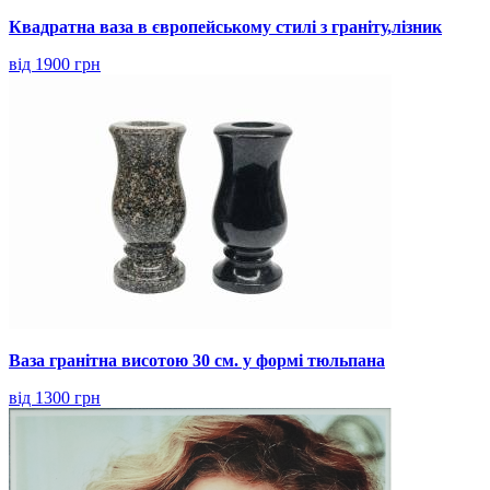
Квадратна ваза в європейському стилі з граніту,лізник
від 1900 грн
Ваза гранітна висотою 30 см. у формі тюльпана
від 1300 грн