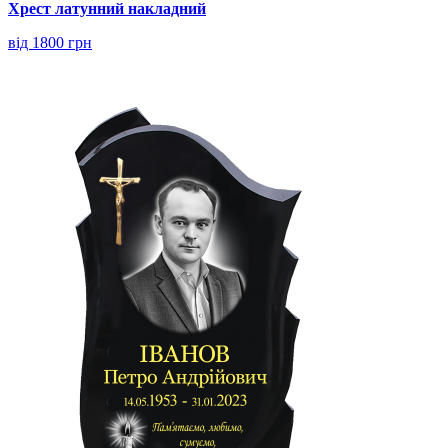
Хрест латунний накладний
від 1800 грн