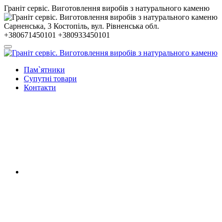
Гранiт сервiс. Виготовлення виробів з натурального каменю
Сарненська, 3
Костопiль, вул. Рiвненська обл.
+380671450101
+380933450101
Пам`ятники
Супутні товари
Контакти