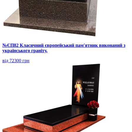
№ЄП82 Класичний європейський пам'ятник виконаний з
українського граніту.
від 72300 грн