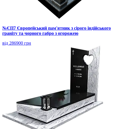
№ЄП7 Європейський пам'ятник з сірого індійського
граніту та чорного габро з огорожею
від 286900 грн