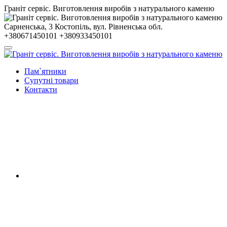
Гранiт сервiс. Виготовлення виробів з натурального каменю
Сарненська, 3
Костопiль, вул. Рiвненська обл.
+380671450101
+380933450101
Пам`ятники
Супутні товари
Контакти