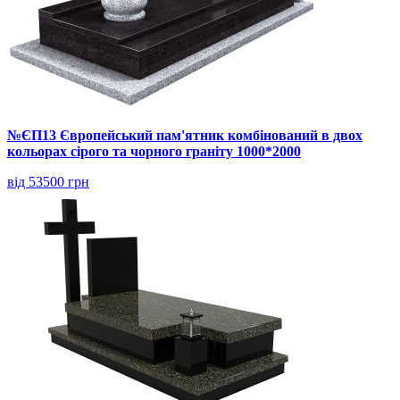
№ЄП13 Європейський пам'ятник комбінований в двох
кольорах сірого та чорного граніту 1000*2000
від 53500 грн