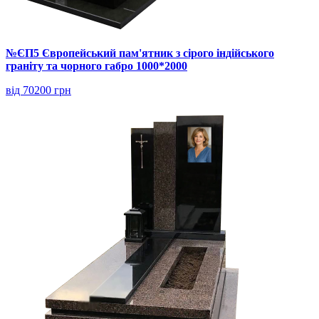
№ЄП5 Європейський пам'ятник з сірого індійського
граніту та чорного габро 1000*2000
від 70200 грн