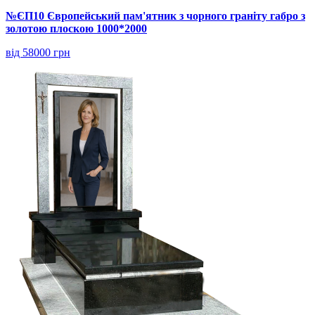
№ЄП10 Європейський пам'ятник з чорного граніту габро з
золотою плоскою 1000*2000
від 58000 грн