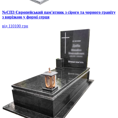
№ЄП3 Європейський пам'ятник з сірого та чорного граніту
з вирізкою у формі серця
від 110100 грн