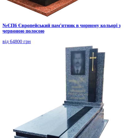
№ЄП6 Європейський пам'ятник в чорному кольорі з
червоною полосою
від 64800 грн