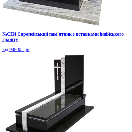
№ЄП4 Європейський пам'ятник з вставками індійського
граніту
від 94800 грн