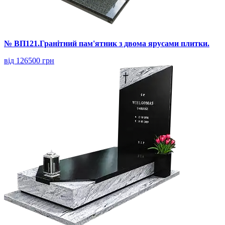
№ ВП121.Гранітний пам'ятник з двома ярусами плитки.
від 126500 грн