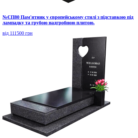
№ЄП80 Пам'ятник у європейському стилі з підставкою під
лампадку та грубою надгробною плитою.
від 111500 грн