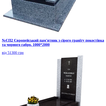
№ЄП2 Європейський пам'ятник з сірого граніту покостівка
та чорного габро. 1000*2000
від 51300 грн