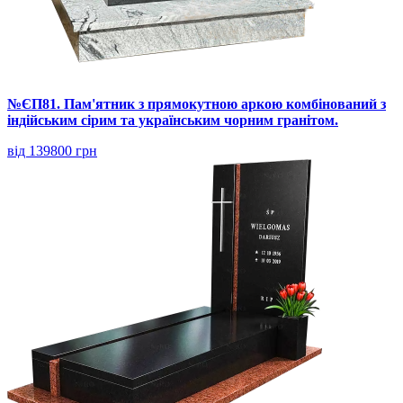
№ЄП81. Пам'ятник з прямокутною аркою комбінований з
індійським сірим та українським чорним гранітом.
від 139800 грн