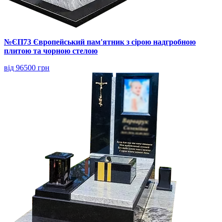
№ЄП73 Європейський пам'ятник з сірою надгробною
плитою та чорною стелою
від 96500 грн