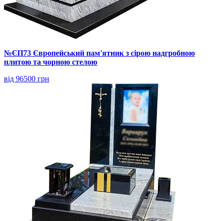
№ЄП73 Європейський пам'ятник з сірою надгробною
плитою та чорною стелою
від 96500 грн