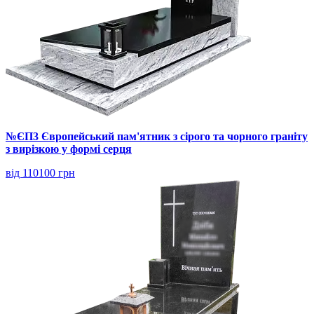
№ЄП3 Європейський пам'ятник з сірого та чорного граніту
з вирізкою у формі серця
від 110100 грн