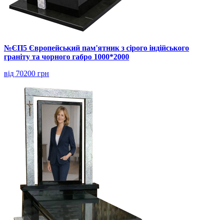
№ЄП5 Європейський пам'ятник з сірого індійського
граніту та чорного габро 1000*2000
від 70200 грн