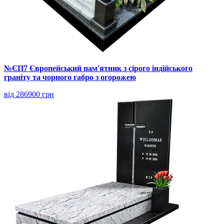
№ЄП7 Європейський пам'ятник з сірого індійського
граніту та чорного габро з огорожею
від 286900 грн