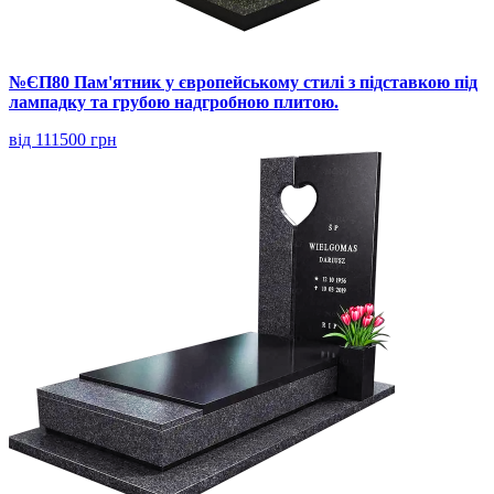
№ЄП80 Пам'ятник у європейському стилі з підставкою під
лампадку та грубою надгробною плитою.
від 111500 грн