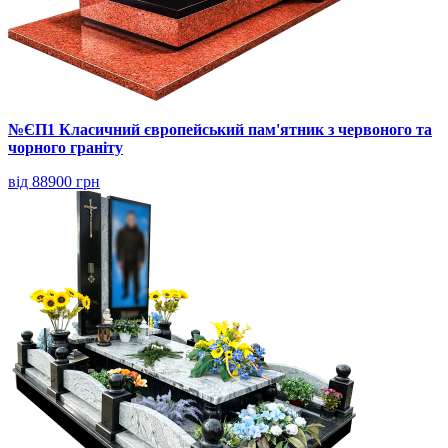
№ЄП1 Класичний європейський пам'ятник з червоного та
чорного граніту
від 88900 грн