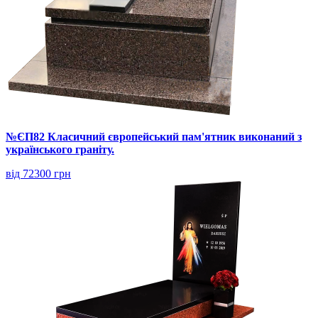
№ЄП82 Класичний європейський пам'ятник виконаний з
українського граніту.
від 72300 грн