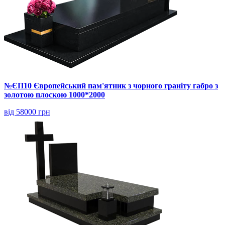
№ЄП10 Європейський пам'ятник з чорного граніту габро з
золотою плоскою 1000*2000
від 58000 грн