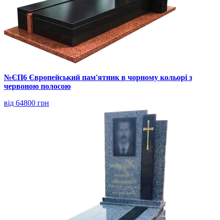
№ЄП6 Європейський пам'ятник в чорному кольорі з
червоною полосою
від 64800 грн