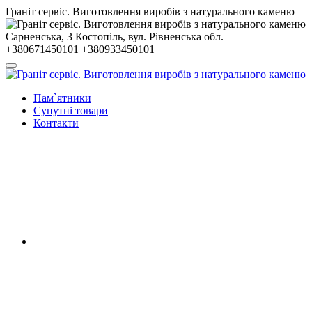
Гранiт сервiс. Виготовлення виробів з натурального каменю
Сарненська, 3
Костопiль, вул. Рiвненська обл.
+380671450101
+380933450101
Пам`ятники
Супутні товари
Контакти