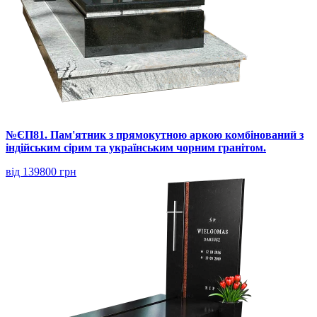
№ЄП81. Пам'ятник з прямокутною аркою комбінований з
індійським сірим та українським чорним гранітом.
від 139800 грн