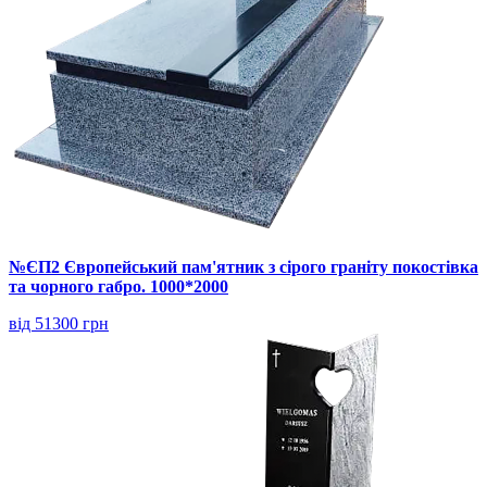
№ЄП2 Європейський пам'ятник з сірого граніту покостівка
та чорного габро. 1000*2000
від 51300 грн