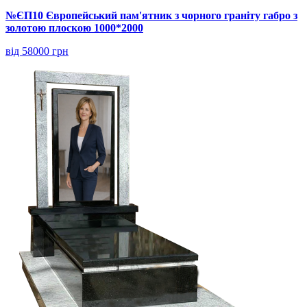
№ЄП10 Європейський пам'ятник з чорного граніту габро з
золотою плоскою 1000*2000
від 58000 грн