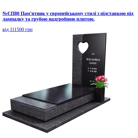
№ЄП80 Пам'ятник у європейському стилі з підставкою під
лампадку та грубою надгробною плитою.
від 111500 грн