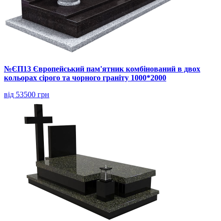
№ЄП13 Європейський пам'ятник комбінований в двох
кольорах сірого та чорного граніту 1000*2000
від 53500 грн