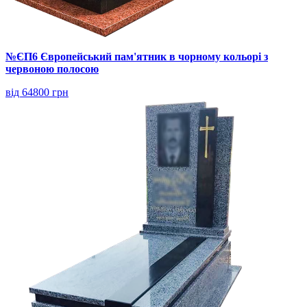
№ЄП6 Європейський пам'ятник в чорному кольорі з
червоною полосою
від 64800 грн