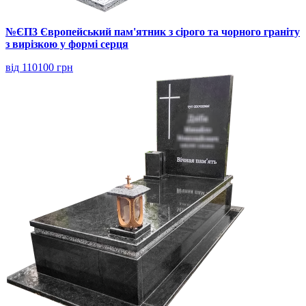
№ЄП3 Європейський пам'ятник з сірого та чорного граніту
з вирізкою у формі серця
від 110100 грн