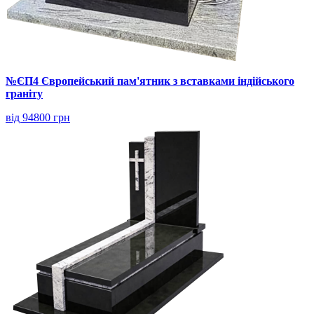
№ЄП4 Європейський пам'ятник з вставками індійського
граніту
від 94800 грн