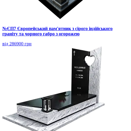
№ЄП7 Європейський пам'ятник з сірого індійського
граніту та чорного габро з огорожею
від 286900 грн