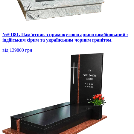
№ЄП81. Пам'ятник з прямокутною аркою комбінований з
індійським сірим та українським чорним гранітом.
від 139800 грн