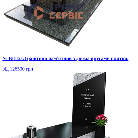
№ ВП121.Гранітний пам'ятник з двома ярусами плитки.
від 126500 грн