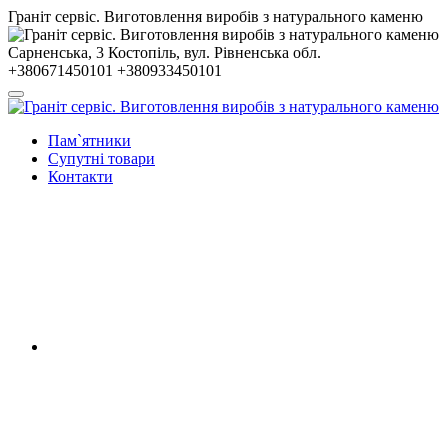
Гранiт сервiс. Виготовлення виробів з натурального каменю
Сарненська, 3
Костопiль, вул. Рiвненська обл.
+380671450101
+380933450101
Пам`ятники
Супутні товари
Контакти