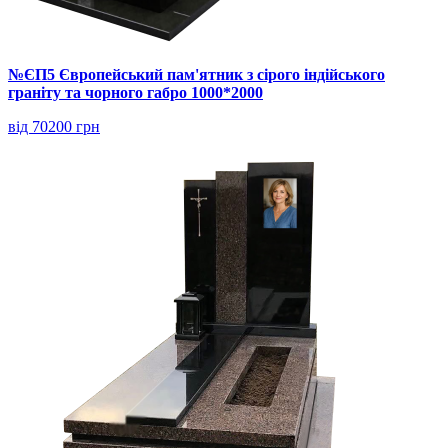
№ЄП5 Європейський пам'ятник з сірого індійського
граніту та чорного габро 1000*2000
від 70200 грн