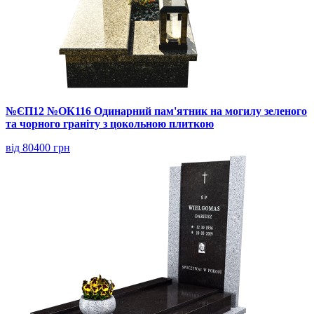
№ЄП12 №ОК116 Одинарний пам'ятник на могилу зеленого
та чорного граніту з цокольною плиткою
від 80400 грн