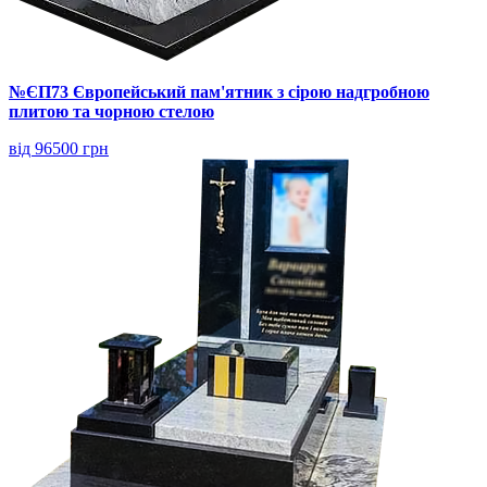
№ЄП73 Європейський пам'ятник з сірою надгробною
плитою та чорною стелою
від 96500 грн