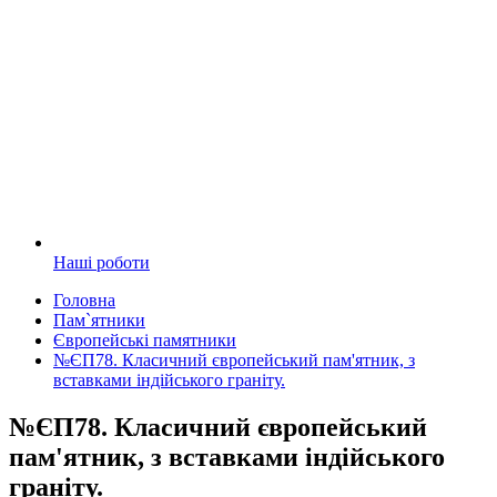
Наші роботи
Головна
Пам`ятники
Європейські памятники
№ЄП78. Класичний європейський пам'ятник, з
вставками індійського граніту.
№ЄП78. Класичний європейський
пам'ятник, з вставками індійського
граніту.