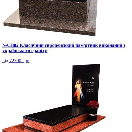
№ЄП82 Класичний європейський пам'ятник виконаний з
українського граніту.
від 72300 грн