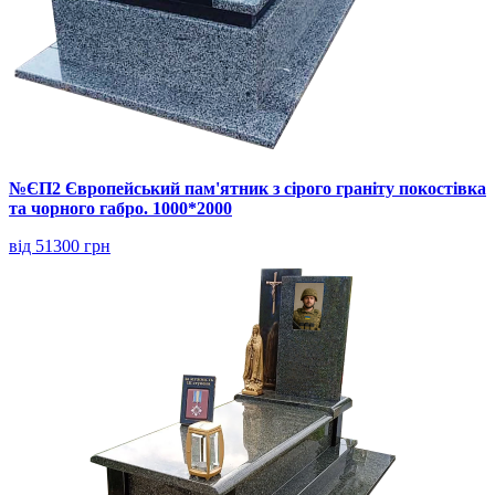
№ЄП2 Європейський пам'ятник з сірого граніту покостівка
та чорного габро. 1000*2000
від 51300 грн