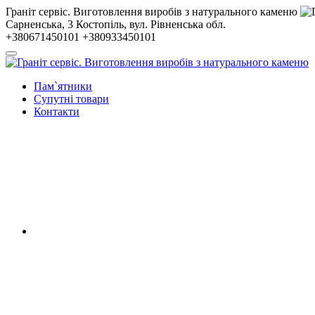
Гранiт сервiс. Виготовлення виробів з натурального каменю
Сарненська, 3
Костопiль, вул. Рiвненська обл.
+380671450101
+380933450101
Пам`ятники
Супутні товари
Контакти