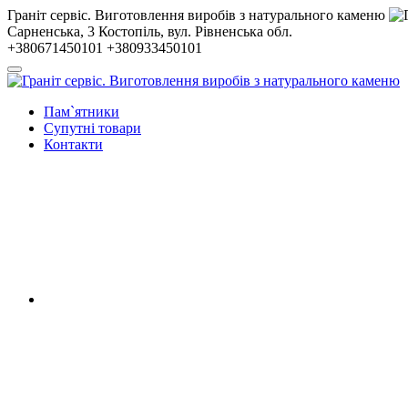
Гранiт сервiс. Виготовлення виробів з натурального каменю
Сарненська, 3
Костопiль, вул. Рiвненська обл.
+380671450101
+380933450101
Пам`ятники
Супутні товари
Контакти