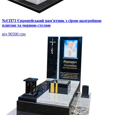
№ЄП73 Європейський пам'ятник з сірою надгробною
плитою та чорною стелою
від 96500 грн