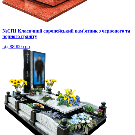
№ЄП1 Класичний європейський пам'ятник з червоного та
чорного граніту
від 88900 грн