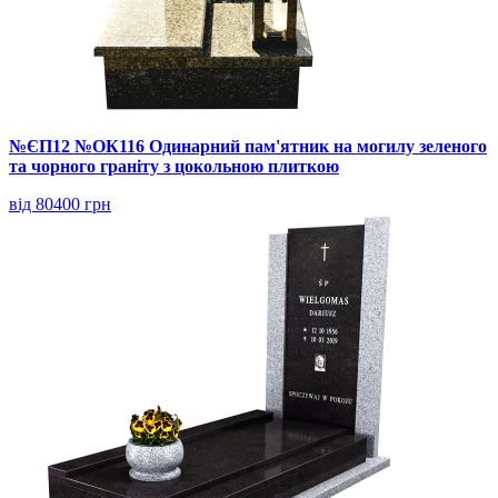
№ЄП12 №ОК116 Одинарний пам'ятник на могилу зеленого
та чорного граніту з цокольною плиткою
від 80400 грн