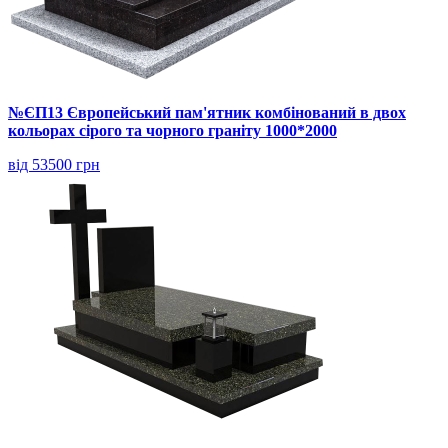
№ЄП13 Європейський пам'ятник комбінований в двох
кольорах сірого та чорного граніту 1000*2000
від 53500 грн