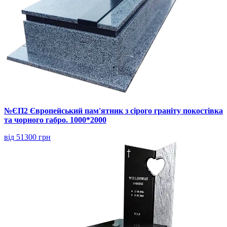
№ЄП2 Європейський пам'ятник з сірого граніту покостівка
та чорного габро. 1000*2000
від 51300 грн