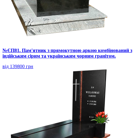
№ЄП81. Пам'ятник з прямокутною аркою комбінований з
індійським сірим та українським чорним гранітом.
від 139800 грн