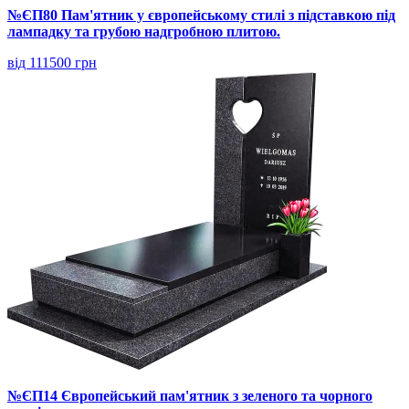
№ЄП80 Пам'ятник у європейському стилі з підставкою під
лампадку та грубою надгробною плитою.
від 111500 грн
№ЄП14 Європейський пам'ятник з зеленого та чорного