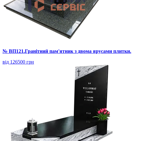
№ ВП121.Гранітний пам'ятник з двома ярусами плитки.
від 126500 грн