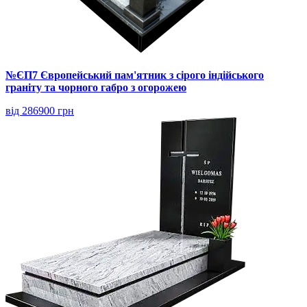
№ЄП7 Європейський пам'ятник з сірого індійського
граніту та чорного габро з огорожею
від 286900 грн