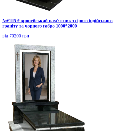
№ЄП5 Європейський пам'ятник з сірого індійського
граніту та чорного габро 1000*2000
від 70200 грн