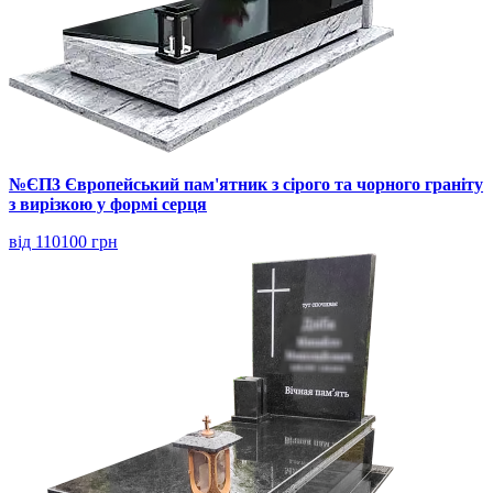
№ЄП3 Європейський пам'ятник з сірого та чорного граніту
з вирізкою у формі серця
від 110100 грн