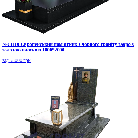
№ЄП10 Європейський пам'ятник з чорного граніту габро з
золотою плоскою 1000*2000
від 58000 грн