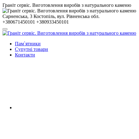
Гранiт сервiс. Виготовлення виробів з натурального каменю
Сарненська, 3
Костопiль, вул. Рiвненська обл.
+380671450101
+380933450101
Пам`ятники
Супутні товари
Контакти