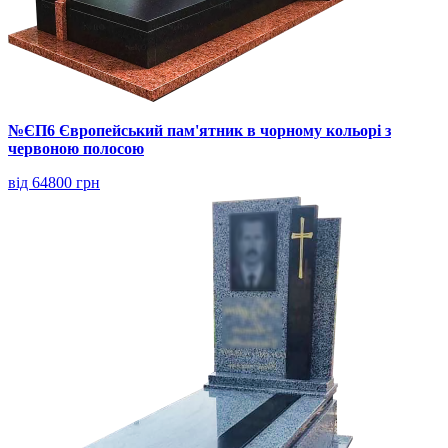
№ЄП6 Європейський пам'ятник в чорному кольорі з
червоною полосою
від 64800 грн