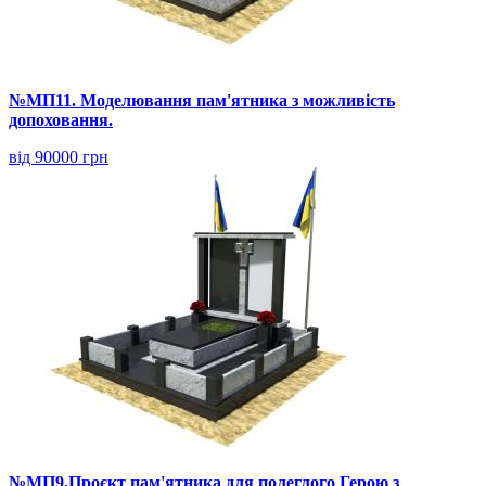
№МП11. Моделювання пам'ятника з можливість
допоховання.
від 90000 грн
№МП9.Проєкт пам'ятника для полеглого Герою з