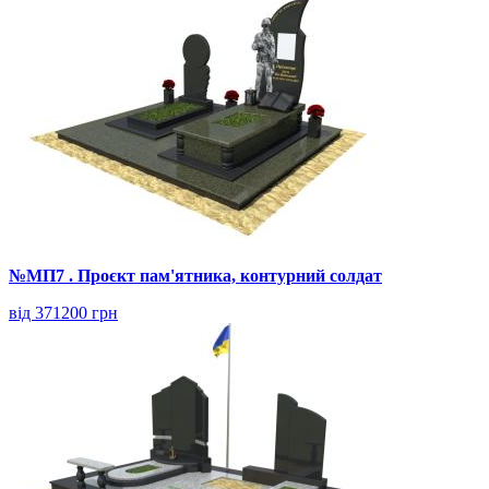
№МП7 . Проєкт пам'ятника, контурний солдат
від 371200 грн