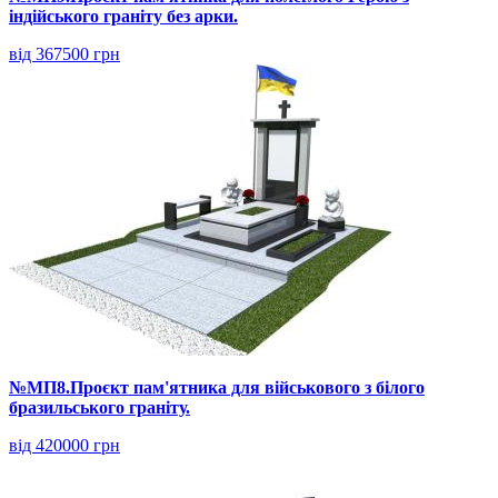
індійського граніту без арки.
від 367500 грн
№МП8.Проєкт пам'ятника для військового з білого
бразильського граніту.
від 420000 грн