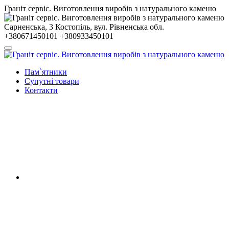
Гранiт сервiс. Виготовлення виробів з натурального каменю
Сарненська, 3
Костопiль, вул. Рiвненська обл.
+380671450101
+380933450101
Пам`ятники
Супутні товари
Контакти