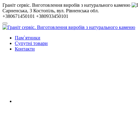
Гранiт сервiс. Виготовлення виробів з натурального каменю
Сарненська, 3
Костопiль, вул. Рiвненська обл.
+380671450101
+380933450101
Пам`ятники
Супутні товари
Контакти