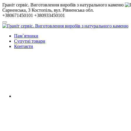
Гранiт сервiс. Виготовлення виробів з натурального каменю
Сарненська, 3
Костопiль, вул. Рiвненська обл.
+380671450101
+380933450101
Пам`ятники
Супутні товари
Контакти