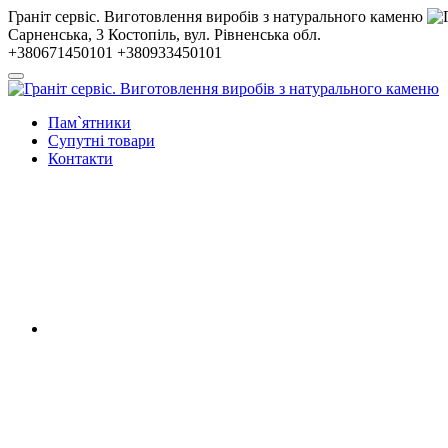
Гранiт сервiс. Виготовлення виробів з натурального каменю
Сарненська, 3
Костопiль, вул. Рiвненська обл.
+380671450101
+380933450101
Пам`ятники
Супутні товари
Контакти