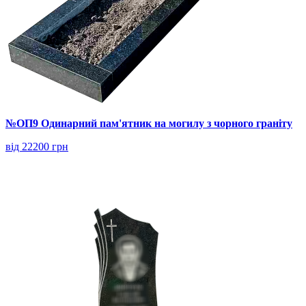
№ОП9 Одинарний пам'ятник на могилу з чорного граніту
від 22200 грн