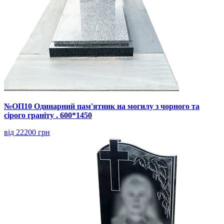
№ОП10 Одинарний пам'ятник на могилу з чорного та
сірого граніту . 600*1450
від 22200 грн