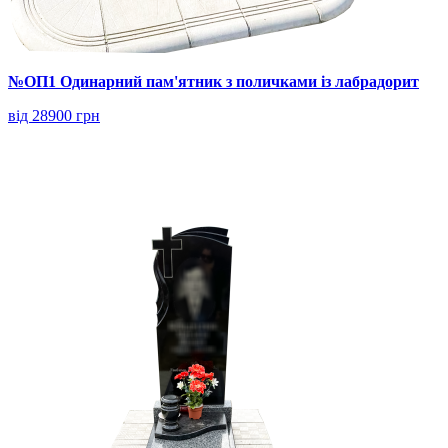
№ОП1 Одинарний пам'ятник з поличками із лабрадорит
від 28900 грн