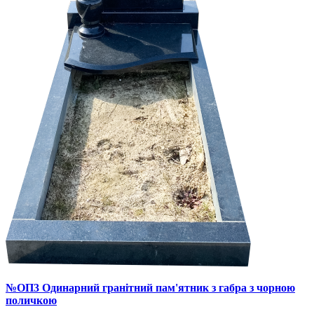
№ОП3 Одинарний гранітний пам'ятник з габра з чорною
поличкою