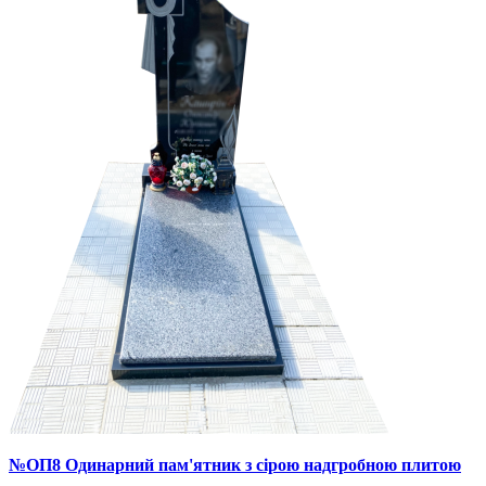
№ОП8 Одинарний пам'ятник з сірою надгробною плитою