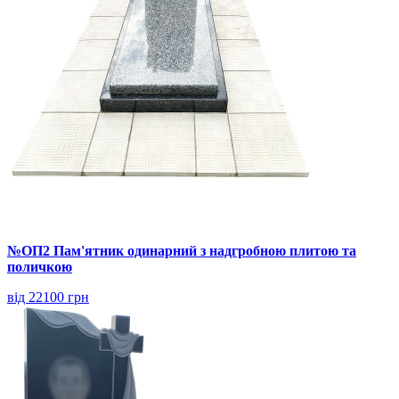
№ОП2 Пам'ятник одинарний з надгробною плитою та
поличкою
від 22100 грн