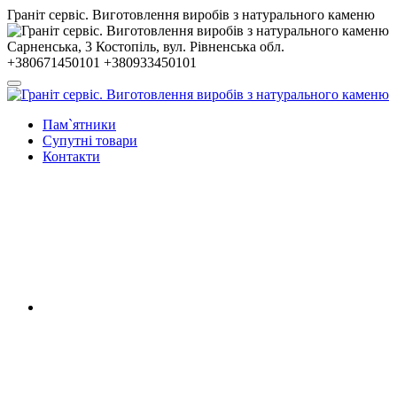
Гранiт сервiс. Виготовлення виробів з натурального каменю
Сарненська, 3
Костопiль, вул. Рiвненська обл.
+380671450101
+380933450101
Пам`ятники
Супутні товари
Контакти