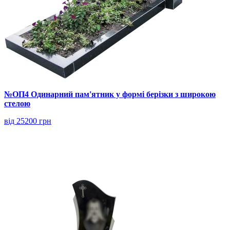
№ОП4 Одинарний пам'ятник у формі берізки з широкою
стелою
від 25200 грн