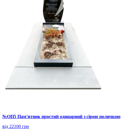
№ОП5 Пам'ятник простий одинарний з сірою поличкою
від 22100 грн