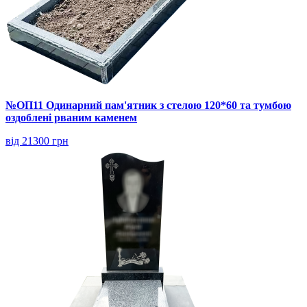
№ОП11 Одинарний пам'ятник з стелою 120*60 та тумбою
оздоблені рваним каменем
від 21300 грн