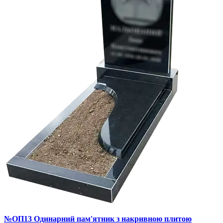
№ОП13 Одинарний пам'ятник з накривною плитою