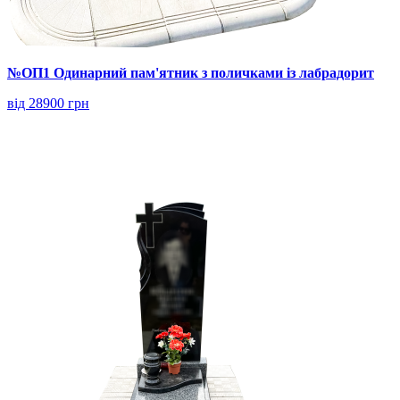
№ОП1 Одинарний пам'ятник з поличками із лабрадорит
від 28900 грн