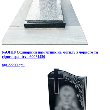
№ОП10 Одинарний пам'ятник на могилу з чорного та
сірого граніту . 600*1450
від 22200 грн