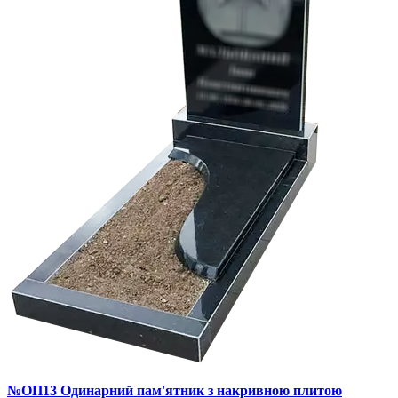
№ОП13 Одинарний пам'ятник з накривною плитою