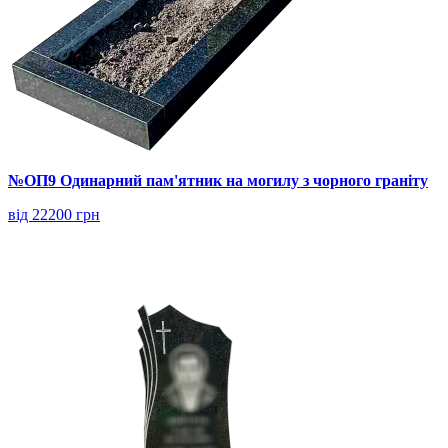
№ОП9 Одинарний пам'ятник на могилу з чорного граніту
від 22200 грн