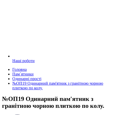
Наші роботи
Головна
Пам`ятники
Одинарні прості
№ОП19 Одинарний пам'ятник з гранітною чорною
плиткою по колу.
№ОП19 Одинарний пам'ятник з
гранітною чорною плиткою по колу.