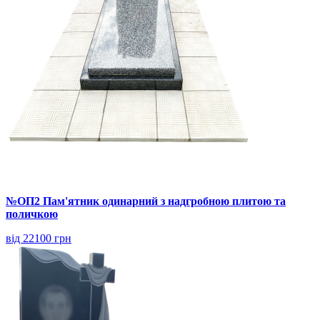
№ОП2 Пам'ятник одинарний з надгробною плитою та
поличкою
від 22100 грн