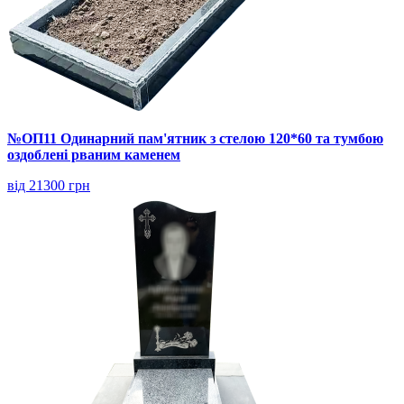
№ОП11 Одинарний пам'ятник з стелою 120*60 та тумбою
оздоблені рваним каменем
від 21300 грн