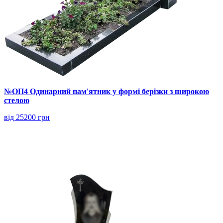
№ОП4 Одинарний пам'ятник у формі берізки з широкою
стелою
від 25200 грн