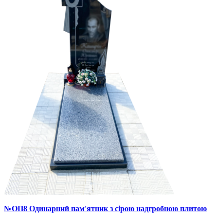
№ОП8 Одинарний пам'ятник з сірою надгробною плитою