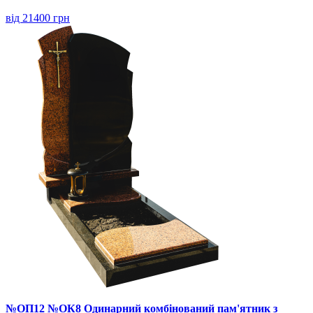
від 21400 грн
№ОП12 №ОК8 Одинарний комбінований пам'ятник з