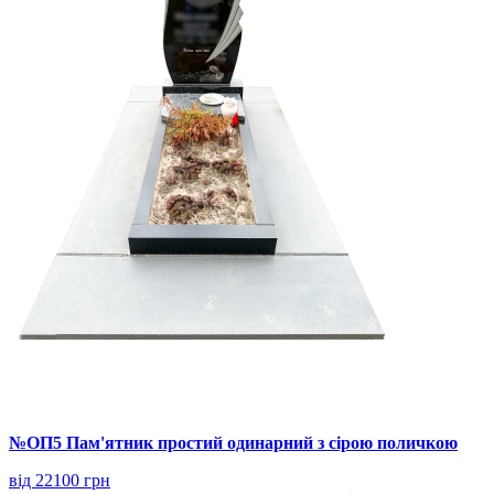
№ОП5 Пам'ятник простий одинарний з сірою поличкою
від 22100 грн