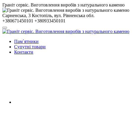
Гранiт сервiс. Виготовлення виробів з натурального каменю
Сарненська, 3
Костопiль, вул. Рiвненська обл.
+380671450101
+380933450101
Пам`ятники
Супутні товари
Контакти