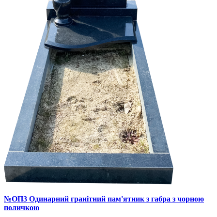
№ОП3 Одинарний гранітний пам'ятник з габра з чорною
поличкою