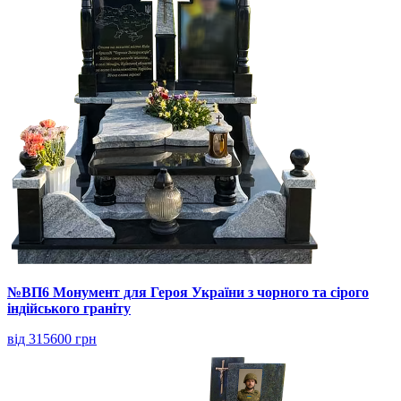
№ВП6 Монумент для Героя України з чорного та сірого
індійського граніту
від 315600 грн