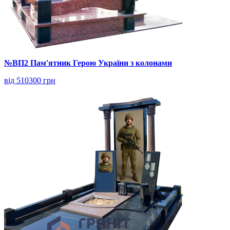
№ВП2 Пам'ятник Герою України з колонами
від 510300 грн