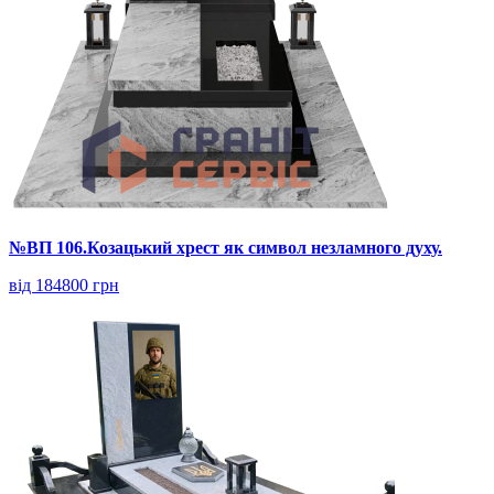
№ВП 106.Козацький хрест як символ незламного духу.
від 184800 грн