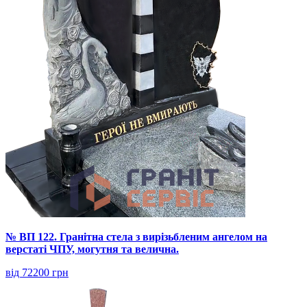
№ ВП 122. Гранітна стела з вирізьбленим ангелом на
верстаті ЧПУ, могутня та велична.
від 72200 грн