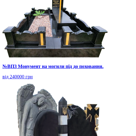
№ВП3 Монумент на могили під до поховання.
від 240000 грн