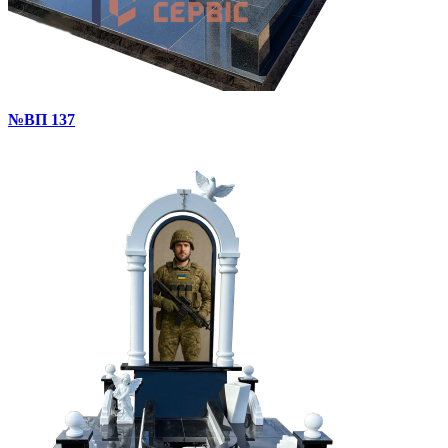
№ВП 137