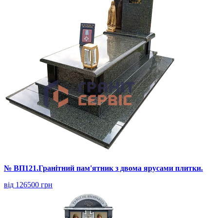
№ ВП121.Гранітний пам'ятник з двома ярусами плитки.
від 126500 грн