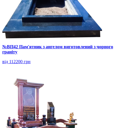
№ВП42 Пам'ятник з ангелом виготовлений з чорного
граніту
від 112200 грн