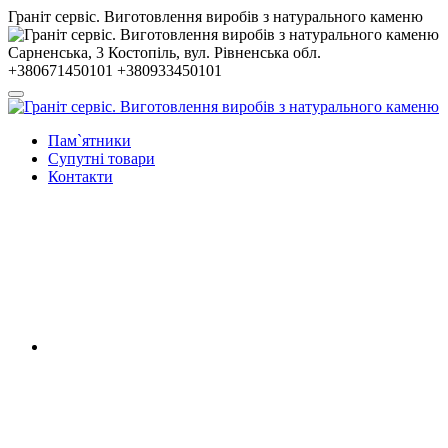
Гранiт сервiс. Виготовлення виробів з натурального каменю
Сарненська, 3
Костопiль, вул. Рiвненська обл.
+380671450101
+380933450101
Пам`ятники
Супутні товари
Контакти