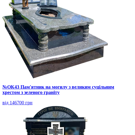
№ОК43 Пам'ятник на могилу з великим суцільним
хрестом з зеленого граніту
від 146700 грн