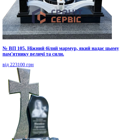
№ ВП 105. Ніжний білий мармур, який надає цьому
пам'ятнику величі та сили.
від 223100 грн