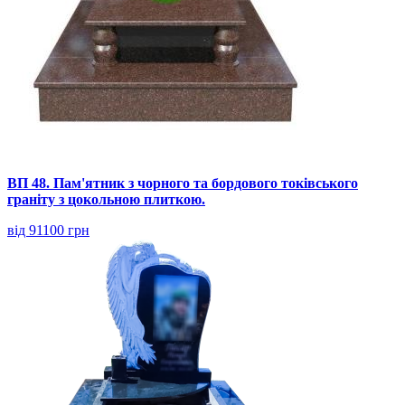
ВП 48. Пам'ятник з чорного та бордового токівського
граніту з цокольною плиткою.
від 91100 грн