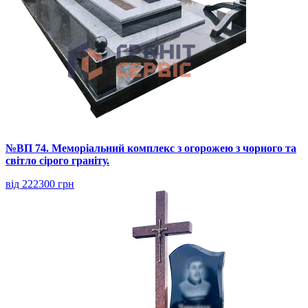
№ВП 74. Меморіальний комплекс з огорожею з чорного та
світло сірого граніту.
від 222300 грн