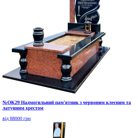
№ОК29 Надмогильний пам'ятник з червоним клеєним та
латунним хрестом
від 88000 грн