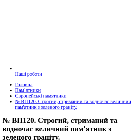
Наші роботи
Головна
Пам`ятники
Європейські памятники
№ ВП120. Строгий, стриманий та водночас величний
пам'ятник з зеленого граніту.
№ ВП120. Строгий, стриманий та
водночас величний пам'ятник з
зеленого граніту.