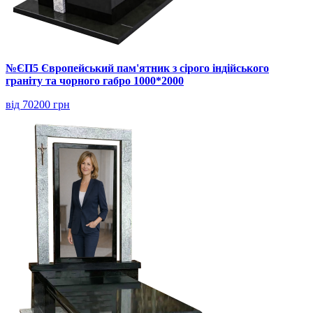
№ЄП5 Європейський пам'ятник з сірого індійського
граніту та чорного габро 1000*2000
від 70200 грн