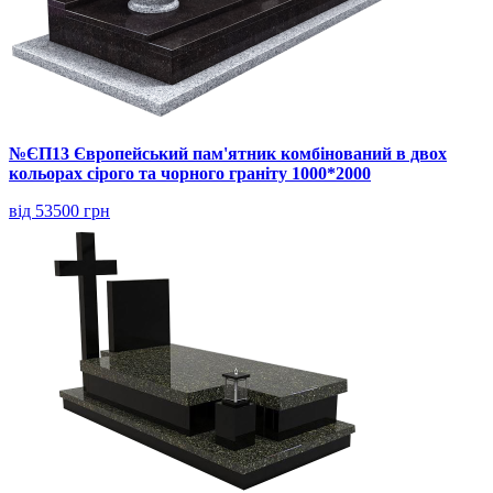
№ЄП13 Європейський пам'ятник комбінований в двох
кольорах сірого та чорного граніту 1000*2000
від 53500 грн