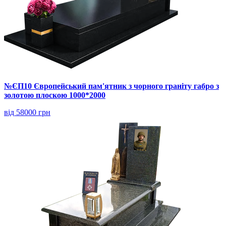
№ЄП10 Європейський пам'ятник з чорного граніту габро з
золотою плоскою 1000*2000
від 58000 грн