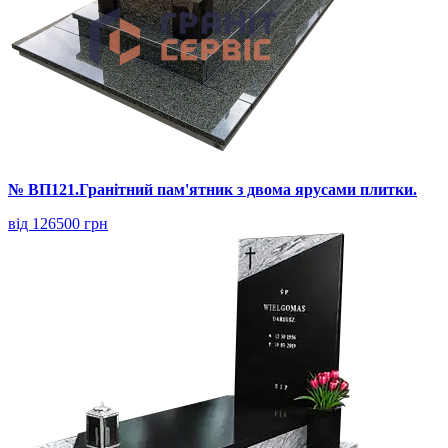
№ ВП121.Гранітний пам'ятник з двома ярусами плитки.
від 126500 грн