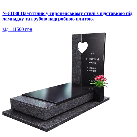
№ЄП80 Пам'ятник у європейському стилі з підставкою під
лампадку та грубою надгробною плитою.
від 111500 грн