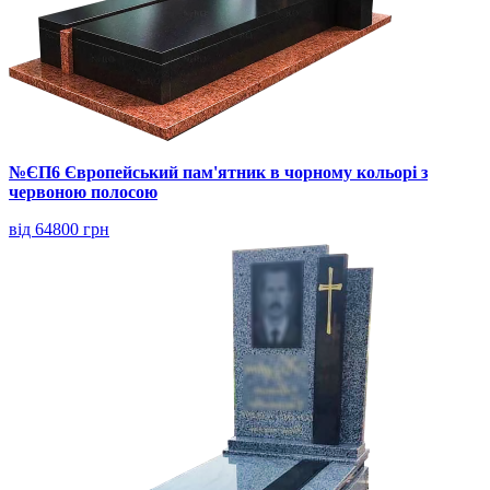
№ЄП6 Європейський пам'ятник в чорному кольорі з
червоною полосою
від 64800 грн