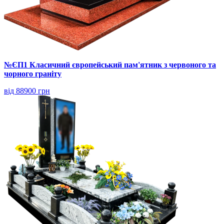
№ЄП1 Класичний європейський пам'ятник з червоного та
чорного граніту
від 88900 грн