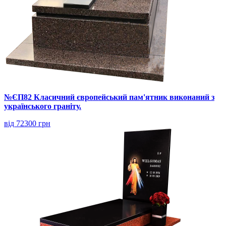
№ЄП82 Класичний європейський пам'ятник виконаний з
українського граніту.
від 72300 грн