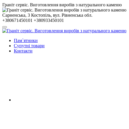
Гранiт сервiс. Виготовлення виробів з натурального каменю
Сарненська, 3
Костопiль, вул. Рiвненська обл.
+380671450101
+380933450101
Пам`ятники
Супутні товари
Контакти