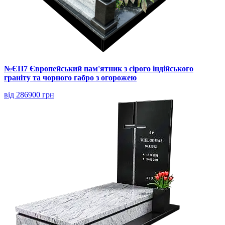
№ЄП7 Європейський пам'ятник з сірого індійського
граніту та чорного габро з огорожею
від 286900 грн