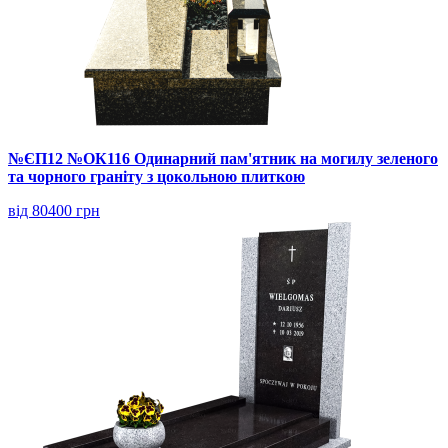
№ЄП12 №ОК116 Одинарний пам'ятник на могилу зеленого
та чорного граніту з цокольною плиткою
від 80400 грн