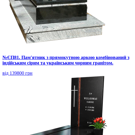
№ЄП81. Пам'ятник з прямокутною аркою комбінований з
індійським сірим та українським чорним гранітом.
від 139800 грн