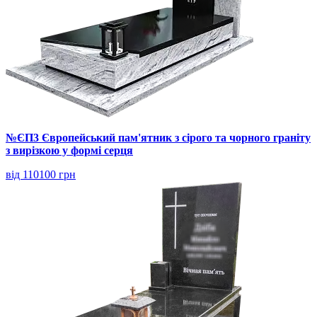
№ЄП3 Європейський пам'ятник з сірого та чорного граніту
з вирізкою у формі серця
від 110100 грн