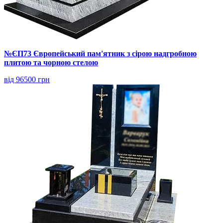
№ЄП73 Європейський пам'ятник з сірою надгробною
плитою та чорною стелою
від 96500 грн