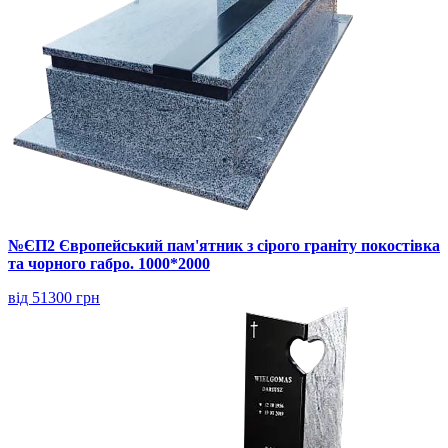
№ЄП2 Європейський пам'ятник з сірого граніту покостівка
та чорного габро. 1000*2000
від 51300 грн