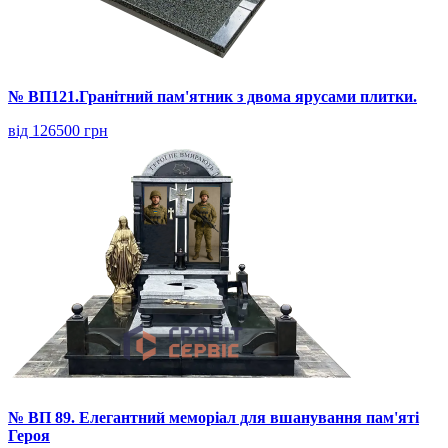
№ ВП121.Гранітний пам'ятник з двома ярусами плитки.
від 126500 грн
№ ВП 89. Елегантний меморіал для вшанування пам'яті
Героя