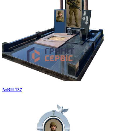
№ВП 137