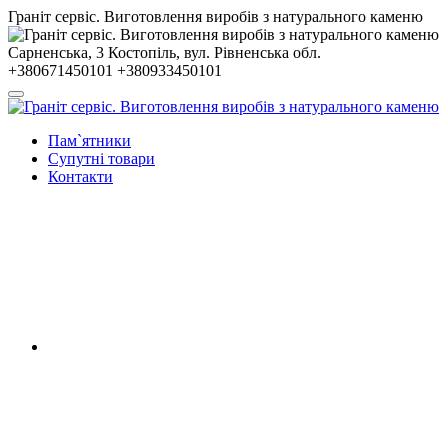
Гранiт сервiс. Виготовлення виробів з натурального каменю
Сарненська, 3
Костопiль, вул. Рiвненська обл.
+380671450101
+380933450101
Пам`ятники
Супутні товари
Контакти