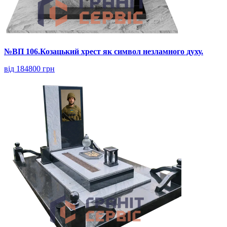
№ВП 106.Козацький хрест як символ незламного духу.
від 184800 грн