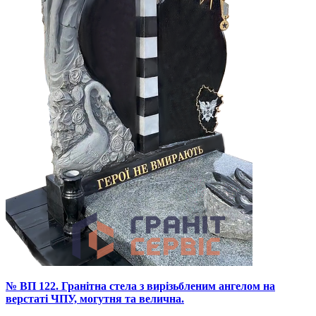
№ ВП 122. Гранітна стела з вирізьбленим ангелом на
верстаті ЧПУ, могутня та велична.