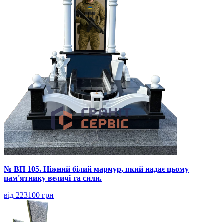
№ ВП 105. Ніжний білий мармур, який надає цьому
пам'ятнику величі та сили.
від 223100 грн