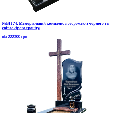
№ВП 74. Меморіальний комплекс з огорожею з чорного та
світло сірого граніту.
від 222300 грн