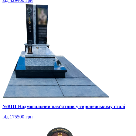
від 429400 грн
№ВП1 Надмогильний пам'ятник у європейському стилі
від 175500 грн