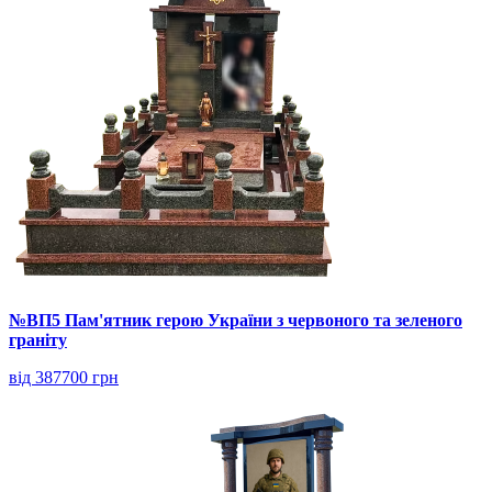
№ВП5 Пам'ятник герою України з червоного та зеленого
граніту
від 387700 грн