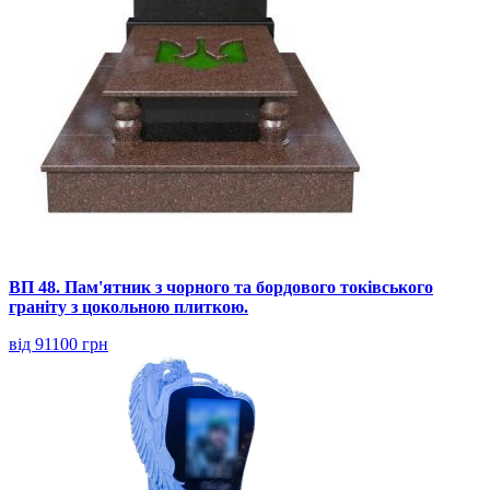
ВП 48. Пам'ятник з чорного та бордового токівського
граніту з цокольною плиткою.
від 91100 грн