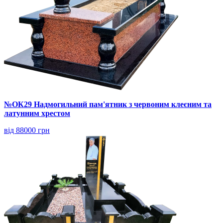
№ОК29 Надмогильний пам'ятник з червоним клеєним та
латунним хрестом
від 88000 грн