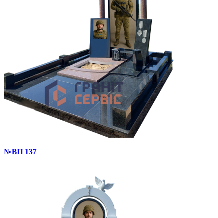
№ВП 137