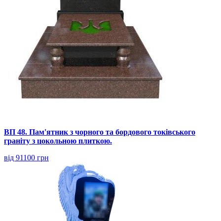
ВП 48. Пам'ятник з чорного та бордового токівського
граніту з цокольною плиткою.
від 91100 грн