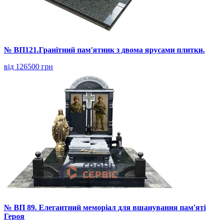
№ ВП121.Гранітний пам'ятник з двома ярусами плитки.
від 126500 грн
№ ВП 89. Елегантний меморіал для вшанування пам'яті
Героя