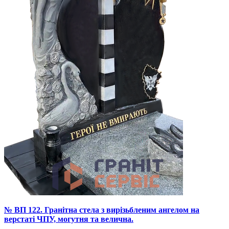
№ ВП 122. Гранітна стела з вирізьбленим ангелом на
верстаті ЧПУ, могутня та велична.