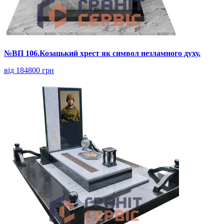
№ВП 106.Козацький хрест як символ незламного духу.
від 184800 грн