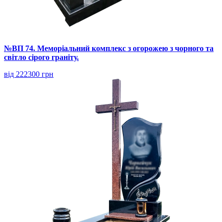
№ВП 74. Меморіальний комплекс з огорожею з чорного та
світло сірого граніту.
від 222300 грн