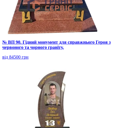
№ ВП 90. Гідний монумент для справжнього Героя з
червоного та чорного граніту.
від 84500 грн