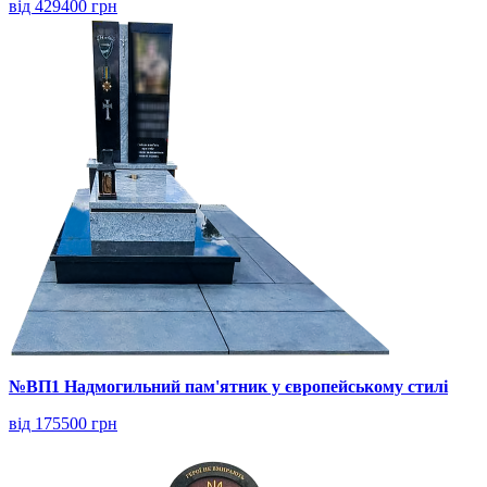
від 429400 грн
№ВП1 Надмогильний пам'ятник у європейському стилі
від 175500 грн