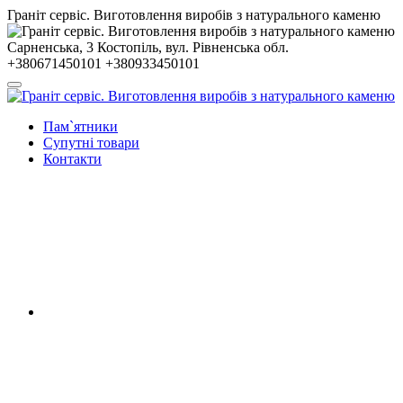
Гранiт сервiс. Виготовлення виробів з натурального каменю
Сарненська, 3
Костопiль, вул. Рiвненська обл.
+380671450101
+380933450101
Пам`ятники
Супутні товари
Контакти