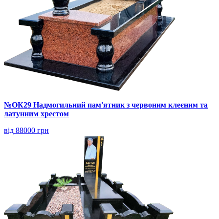
№ОК29 Надмогильний пам'ятник з червоним клеєним та
латунним хрестом
від 88000 грн