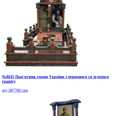
№ВП5 Пам'ятник герою України з червоного та зеленого
граніту
від 387700 грн