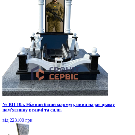
№ ВП 105. Ніжний білий мармур, який надає цьому
пам'ятнику величі та сили.
від 223100 грн