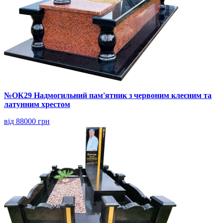
№ОК29 Надмогильний пам'ятник з червоним клеєним та
латунним хрестом
від 88000 грн