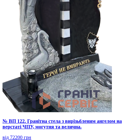
№ ВП 122. Гранітна стела з вирізьбленим ангелом на
верстаті ЧПУ, могутня та велична.
від 72200 грн