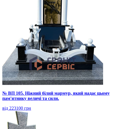
№ ВП 105. Ніжний білий мармур, який надає цьому
пам'ятнику величі та сили.
від 223100 грн