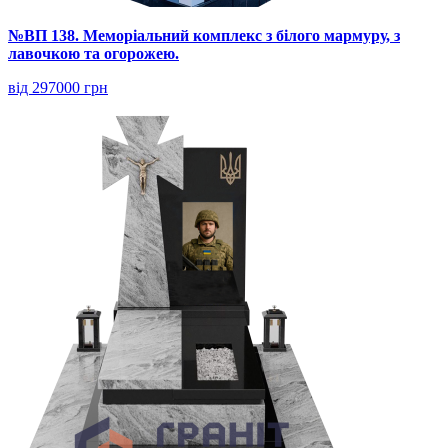
№ВП 138. Меморіальний комплекс з білого мармуру, з
лавочкою та огорожею.
від 297000 грн