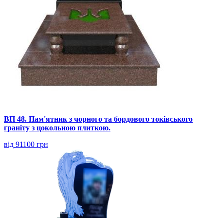
ВП 48. Пам'ятник з чорного та бордового токівського
граніту з цокольною плиткою.
від 91100 грн