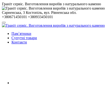
Гранiт сервiс. Виготовлення виробів з натурального каменю
Сарненська, 3
Костопiль, вул. Рiвненська обл.
+380671450101
+380933450101
Пам`ятники
Супутні товари
Контакти