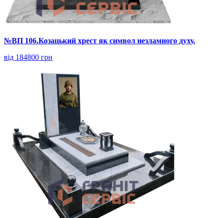
№ВП 106.Козацький хрест як символ незламного духу.
від 184800 грн