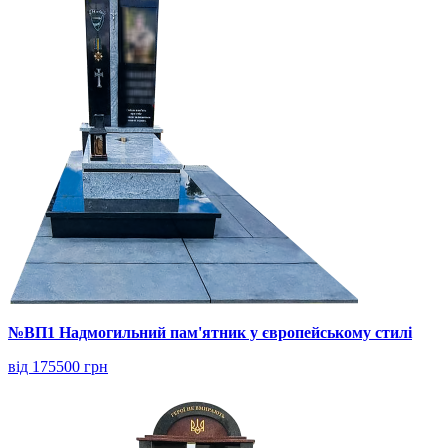
№ВП1 Надмогильний пам'ятник у європейському стилі
від 175500 грн