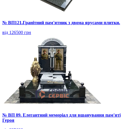
№ ВП121.Гранітний пам'ятник з двома ярусами плитки.
від 126500 грн
№ ВП 89. Елегантний меморіал для вшанування пам'яті
Героя