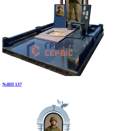
№ВП 137