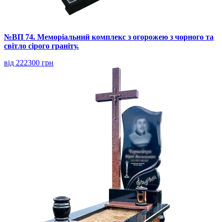
№ВП 74. Меморіальний комплекс з огорожею з чорного та
світло сірого граніту.
від 222300 грн