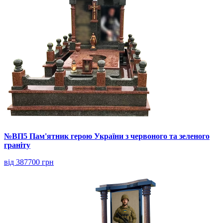
№ВП5 Пам'ятник герою України з червоного та зеленого
граніту
від 387700 грн