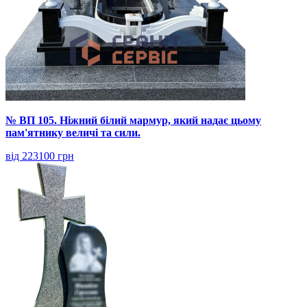
№ ВП 105. Ніжний білий мармур, який надає цьому
пам'ятнику величі та сили.
від 223100 грн