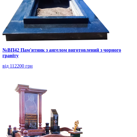
№ВП42 Пам'ятник з ангелом виготовлений з чорного
граніту
від 112200 грн