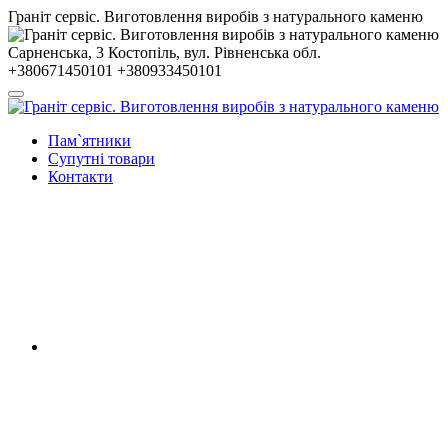
Гранiт сервiс. Виготовлення виробів з натурального каменю
Сарненська, 3
Костопiль, вул. Рiвненська обл.
+380671450101
+380933450101
Пам`ятники
Супутні товари
Контакти