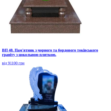
ВП 48. Пам'ятник з чорного та бордового токівського
граніту з цокольною плиткою.
від 91100 грн