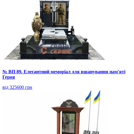
№ ВП 89. Елегантний меморіал для вшанування пам'яті
Героя
від 325600 грн