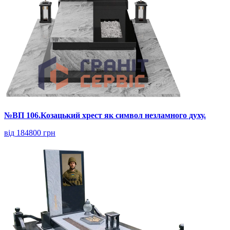
№ВП 106.Козацький хрест як символ незламного духу.
від 184800 грн