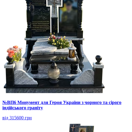
№ВП6 Монумент для Героя України з чорного та сірого
індійського граніту
від 315600 грн