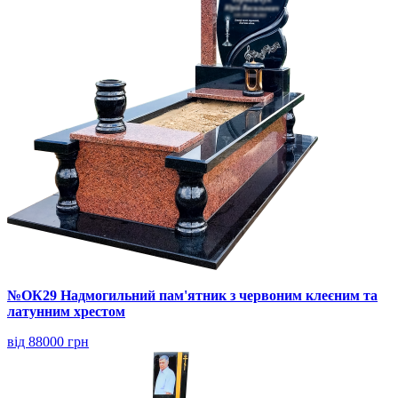
№ОК29 Надмогильний пам'ятник з червоним клеєним та
латунним хрестом
від 88000 грн