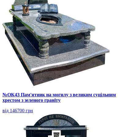
№ОК43 Пам'ятник на могилу з великим суцільним
хрестом з зеленого граніту
від 146700 грн