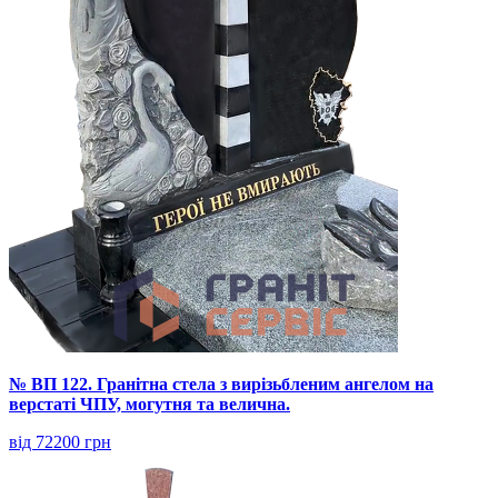
№ ВП 122. Гранітна стела з вирізьбленим ангелом на
верстаті ЧПУ, могутня та велична.
від 72200 грн