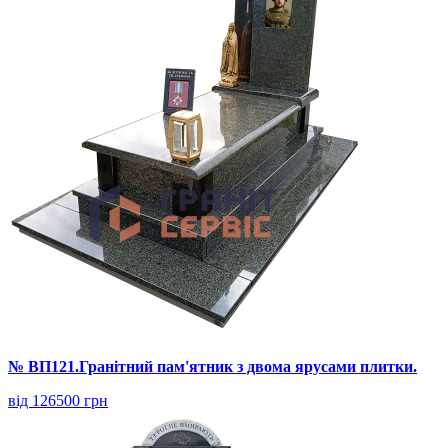
№ ВП121.Гранітний пам'ятник з двома ярусами плитки.
від 126500 грн