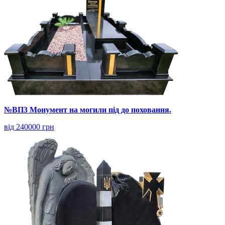
№ВП3 Монумент на могили під до поховання.
від 240000 грн