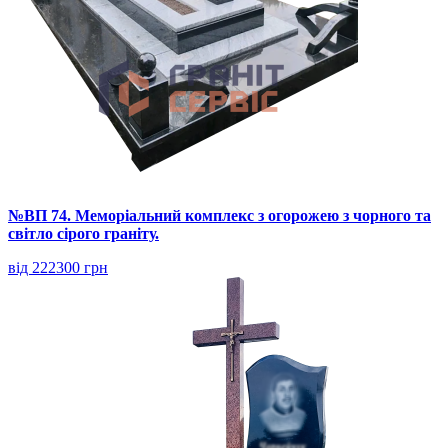
№ВП 74. Меморіальний комплекс з огорожею з чорного та
світло сірого граніту.
від 222300 грн