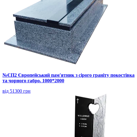
№ЄП2 Європейський пам'ятник з сірого граніту покостівка
та чорного габро. 1000*2000
від 51300 грн