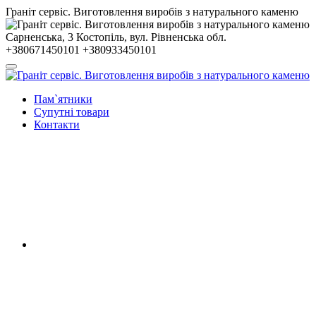
Гранiт сервiс. Виготовлення виробів з натурального каменю
Сарненська, 3
Костопiль, вул. Рiвненська обл.
+380671450101
+380933450101
Пам`ятники
Супутні товари
Контакти