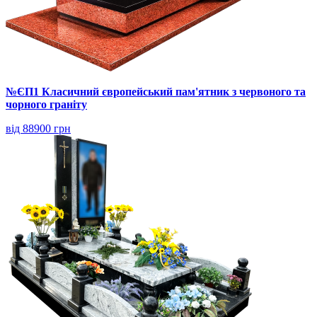
№ЄП1 Класичний європейський пам'ятник з червоного та
чорного граніту
від 88900 грн