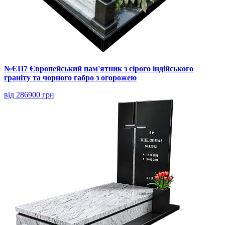
№ЄП7 Європейський пам'ятник з сірого індійського
граніту та чорного габро з огорожею
від 286900 грн