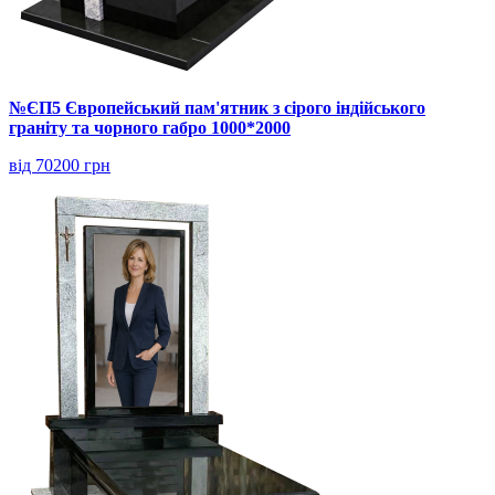
№ЄП5 Європейський пам'ятник з сірого індійського
граніту та чорного габро 1000*2000
від 70200 грн