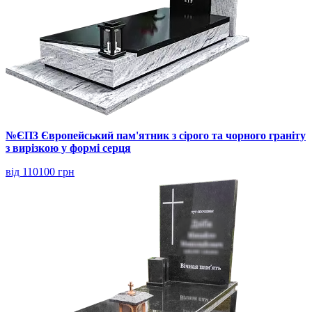
№ЄП3 Європейський пам'ятник з сірого та чорного граніту
з вирізкою у формі серця
від 110100 грн