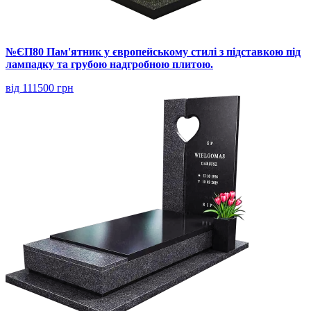
№ЄП80 Пам'ятник у європейському стилі з підставкою під
лампадку та грубою надгробною плитою.
від 111500 грн