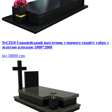
№ЄП10 Європейський пам'ятник з чорного граніту габро з
золотою плоскою 1000*2000
від 58000 грн