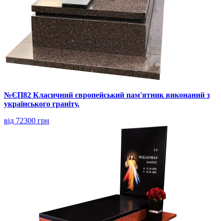
№ЄП82 Класичний європейський пам'ятник виконаний з
українського граніту.
від 72300 грн