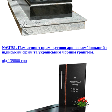
№ЄП81. Пам'ятник з прямокутною аркою комбінований з
індійським сірим та українським чорним гранітом.
від 139800 грн