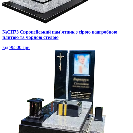
№ЄП73 Європейський пам'ятник з сірою надгробною
плитою та чорною стелою
від 96500 грн