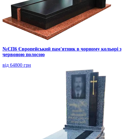
№ЄП6 Європейський пам'ятник в чорному кольорі з
червоною полосою
від 64800 грн