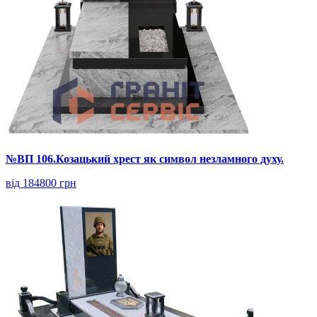
№ВП 106.Козацький хрест як символ незламного духу.
від 184800 грн