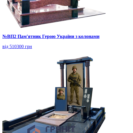
№ВП2 Пам'ятник Герою України з колонами
від 510300 грн