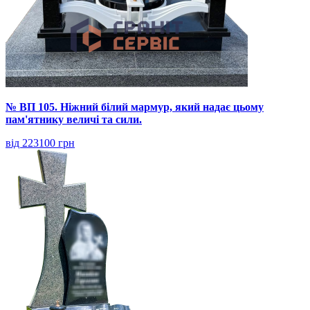
№ ВП 105. Ніжний білий мармур, який надає цьому
пам'ятнику величі та сили.
від 223100 грн