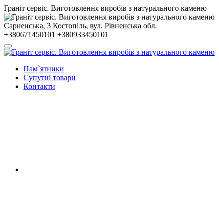
Гранiт сервiс. Виготовлення виробів з натурального каменю
Сарненська, 3
Костопiль, вул. Рiвненська обл.
+380671450101
+380933450101
Пам`ятники
Супутні товари
Контакти