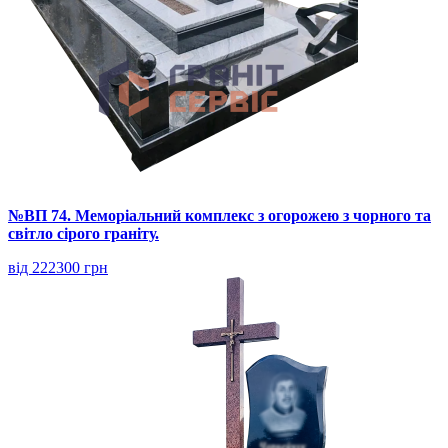
№ВП 74. Меморіальний комплекс з огорожею з чорного та
світло сірого граніту.
від 222300 грн