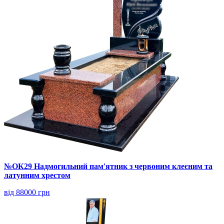
№ОК29 Надмогильний пам'ятник з червоним клеєним та
латунним хрестом
від 88000 грн