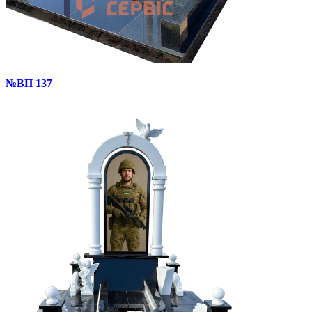
№ВП 137