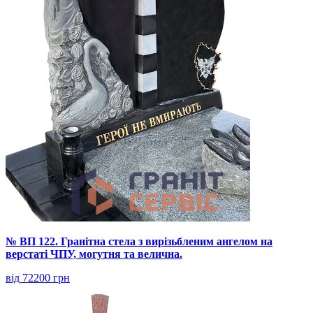
№ ВП 122. Гранітна стела з вирізьбленим ангелом на
верстаті ЧПУ, могутня та велична.
від 72200 грн