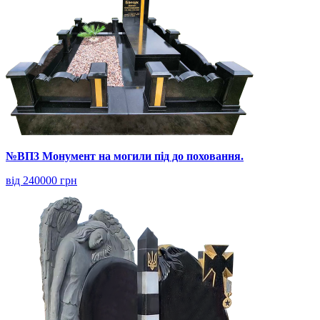
№ВП3 Монумент на могили під до поховання.
від 240000 грн