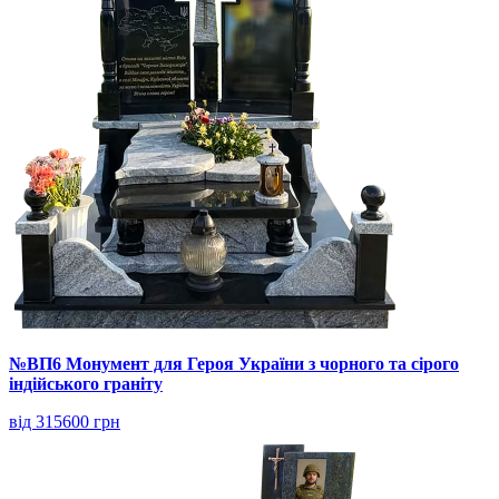
№ВП6 Монумент для Героя України з чорного та сірого
індійського граніту
від 315600 грн