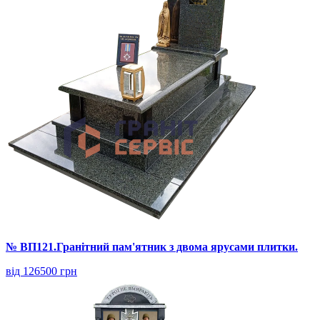
№ ВП121.Гранітний пам'ятник з двома ярусами плитки.
від 126500 грн