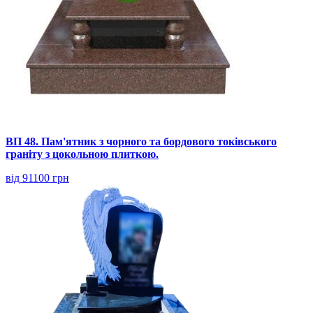
ВП 48. Пам'ятник з чорного та бордового токівського
граніту з цокольною плиткою.
від 91100 грн