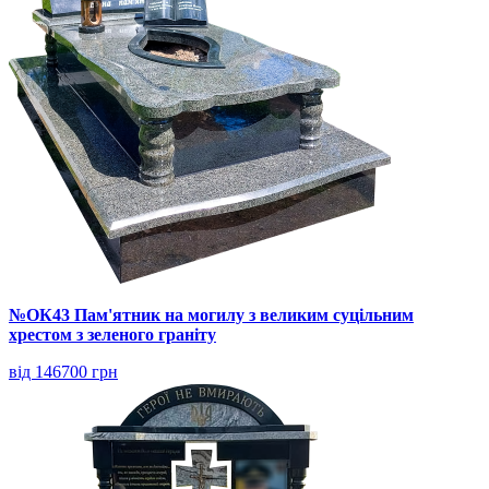
№ОК43 Пам'ятник на могилу з великим суцільним
хрестом з зеленого граніту
від 146700 грн