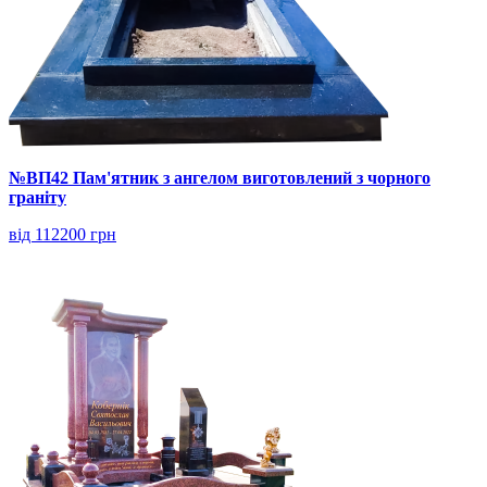
№ВП42 Пам'ятник з ангелом виготовлений з чорного
граніту
від 112200 грн