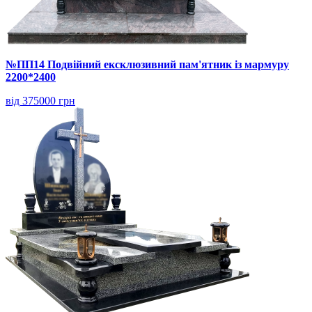
№ПП14 Подвійний ексклюзивний пам'ятник із мармуру
2200*2400
від 375000 грн