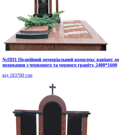
№ПП1 Подвійний меморіальний комплекс варіант до
поховання з червоного та чорного граніту. 2400*1600
від 183700 грн