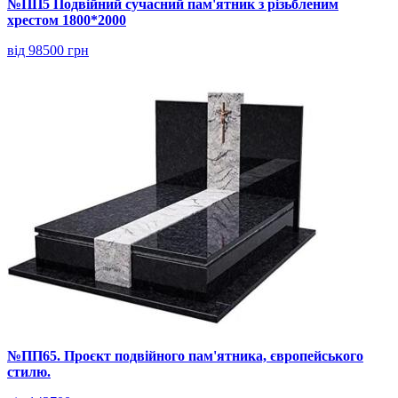
№ПП5 Подвійний сучасний пам'ятник з різьбленим
хрестом 1800*2000
від 98500 грн
№ПП65. Проєкт подвійного пам'ятника, європейського
стилю.