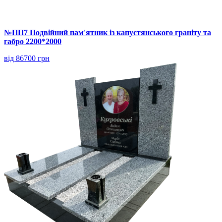
№ПП7 Подвійний пам'ятник із капустянського граніту та
габро 2200*2000
від 86700 грн