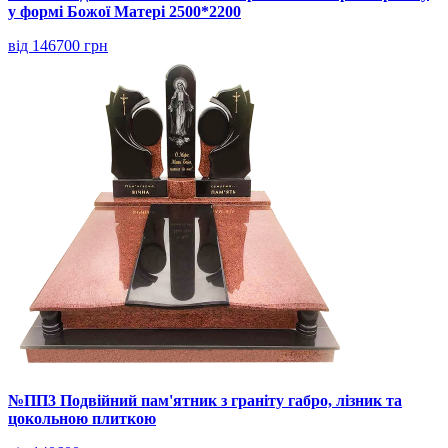
у формі Божої Матері 2500*2200
від 146700 грн
№ПП3 Подвійний пам'ятник з граніту габро, лізник та
цокольною плиткою