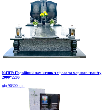
№ПП9 Подвійний пам'ятник з сірого та чорного граніту
2000*2200
від 96300 грн