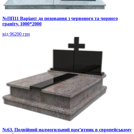
№ПП11 Варіант до поховання з червоного та чорного
граніту. 1000*2000
від 96200 грн
№63. Подвійний надмогильний пам’ятник в європейському