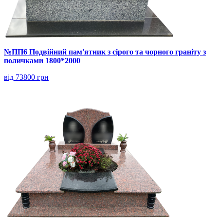
№ПП6 Подвійний пам'ятник з сірого та чорного граніту з
поличками 1800*2000
від 73800 грн