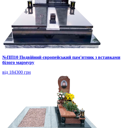
№ПП10 Подвійний європейський пам'ятник з вставками
білого мармуру
від 184300 грн