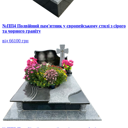
№ПП4 Подвійний пам'ятник у європейському стилі з сірого
та чорного граніту
від 66100 грн