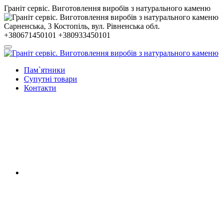
Гранiт сервiс. Виготовлення виробів з натурального каменю
Сарненська, 3
Костопiль, вул. Рiвненська обл.
+380671450101
+380933450101
Пам`ятники
Супутні товари
Контакти