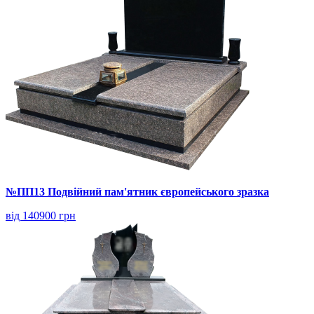
№ПП13 Подвійний пам'ятник європейського зразка
від 140900 грн