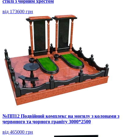
стилі з чорним хрестом
від 173600 грн
№ПП12 Подвійний комплекс на могилу з колонами з
червоного та чорного граніту 3000*2500
від 465000 грн