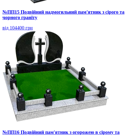
№ПП15 Подвійний надмогильний пам'ятник з сірого та
чорного граніту
від 104400 грн
№ПП16 Подвійний пам'ятник з огорожею в сірому та