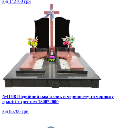
від 142700 грн
№ПП8 Подвійний пам'ятник в червоному та чорному
граніті з хрестом 1800*2000
від 86700 грн