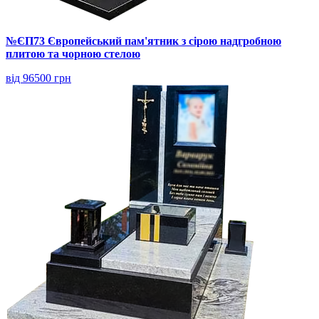
№ЄП73 Європейський пам'ятник з сірою надгробною
плитою та чорною стелою
від 96500 грн