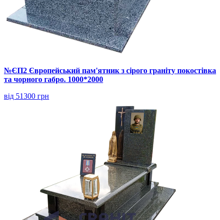
№ЄП2 Європейський пам'ятник з сірого граніту покостівка
та чорного габро. 1000*2000
від 51300 грн