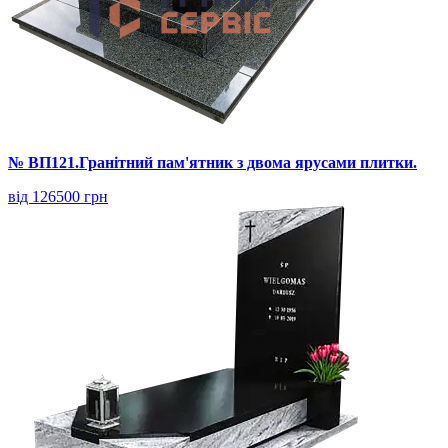
№ ВП121.Гранітний пам'ятник з двома ярусами плитки.
від 126500 грн