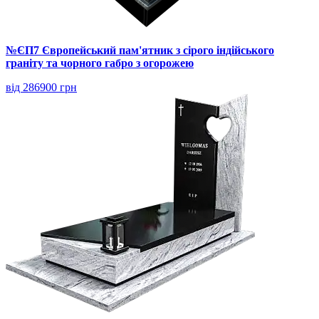
№ЄП7 Європейський пам'ятник з сірого індійського
граніту та чорного габро з огорожею
від 286900 грн