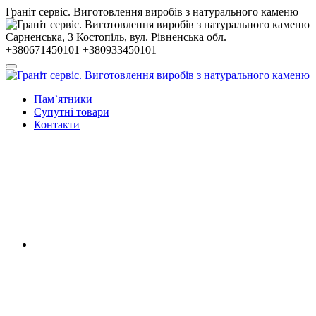
Гранiт сервiс. Виготовлення виробів з натурального каменю
Сарненська, 3
Костопiль, вул. Рiвненська обл.
+380671450101
+380933450101
Пам`ятники
Супутні товари
Контакти