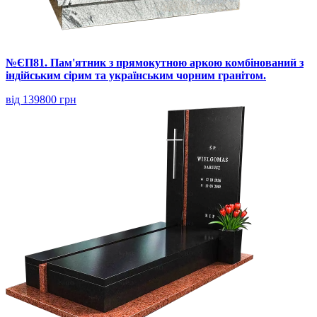
№ЄП81. Пам'ятник з прямокутною аркою комбінований з
індійським сірим та українським чорним гранітом.
від 139800 грн