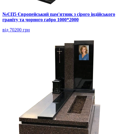
№ЄП5 Європейський пам'ятник з сірого індійського
граніту та чорного габро 1000*2000
від 70200 грн