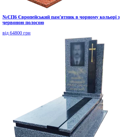
№ЄП6 Європейський пам'ятник в чорному кольорі з
червоною полосою
від 64800 грн