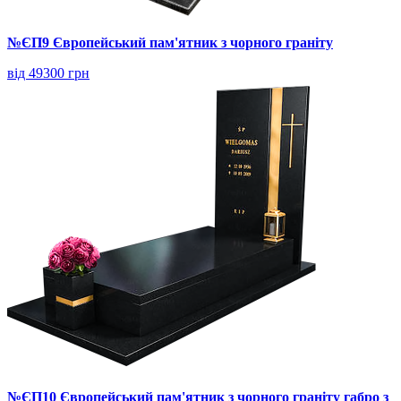
№ЄП9 Європейський пам'ятник з чорного граніту
від 49300 грн
№ЄП10 Європейський пам'ятник з чорного граніту габро з