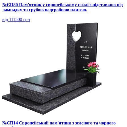
№ЄП80 Пам'ятник у європейському стилі з підставкою під
лампадку та грубою надгробною плитою.
від 111500 грн
№ЄП14 Європейський пам'ятник з зеленого та чорного