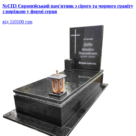
№ЄП3 Європейський пам'ятник з сірого та чорного граніту
з вирізкою у формі серця
від 110100 грн