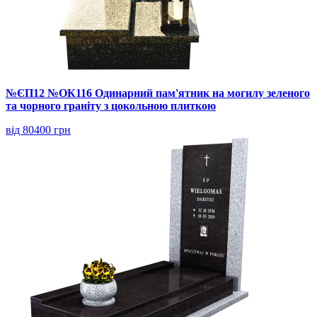
№ЄП12 №ОК116 Одинарний пам'ятник на могилу зеленого
та чорного граніту з цокольною плиткою
від 80400 грн