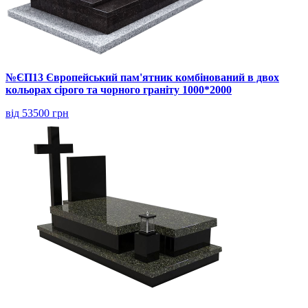
№ЄП13 Європейський пам'ятник комбінований в двох
кольорах сірого та чорного граніту 1000*2000
від 53500 грн