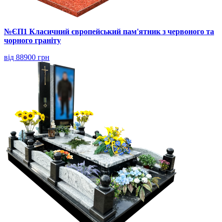
№ЄП1 Класичний європейський пам'ятник з червоного та
чорного граніту
від 88900 грн