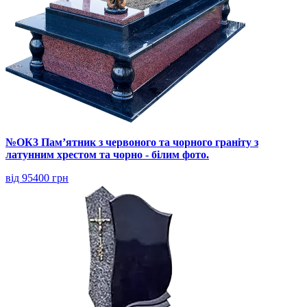
№ОК3 Пам’ятник з червоного та чорного граніту з
латунним хрестом та чорно - білим фото.
від 95400 грн