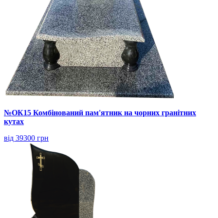
№ОК15 Комбінований пам'ятник на чорних гранітних
кутах
від 39300 грн