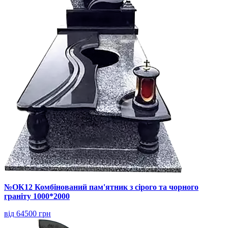
№ОК12 Комбінований пам'ятник з сірого та чорного
граніту 1000*2000
від 64500 грн