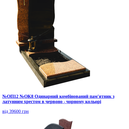
№ОП12 №ОК8 Одинарний комбінований пам'ятник з
латунним хрестом в червоно - чорному кольорі
від 39600 грн