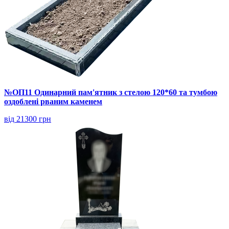
№ОП11 Одинарний пам'ятник з стелою 120*60 та тумбою
оздоблені рваним каменем
від 21300 грн