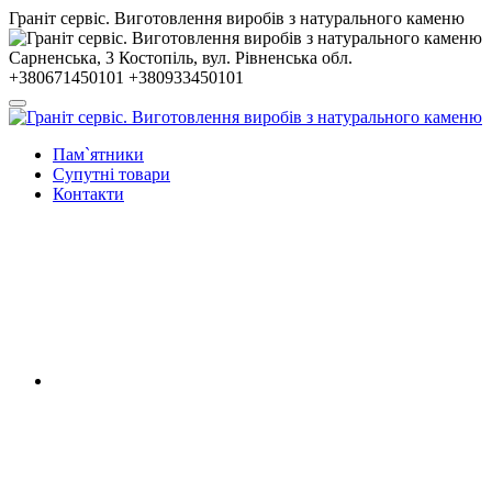
Гранiт сервiс. Виготовлення виробів з натурального каменю
Сарненська, 3
Костопiль, вул. Рiвненська обл.
+380671450101
+380933450101
Пам`ятники
Супутні товари
Контакти