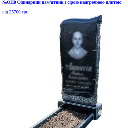
№ОП8 Одинарний пам'ятник з сірою надгробною плитою
від 25700 грн