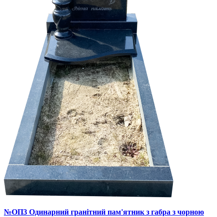
№ОП3 Одинарний гранітний пам'ятник з габра з чорною