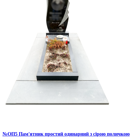
№ОП5 Пам'ятник простий одинарний з сірою поличкою