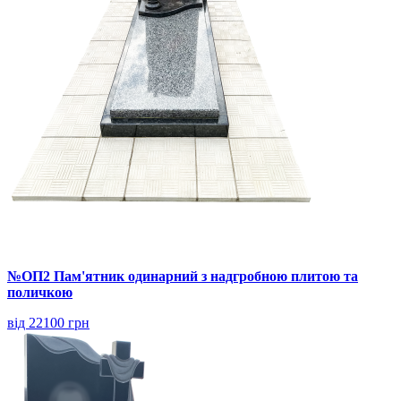
№ОП2 Пам'ятник одинарний з надгробною плитою та
поличкою
від 22100 грн