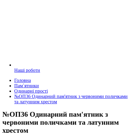
Наші роботи
Головна
Пам`ятники
Одинарні прості
№ОП36 Одинарний пам'ятник з червоними поличками
та латунним хрестом
№ОП36 Одинарний пам'ятник з
червоними поличками та латунним
хрестом