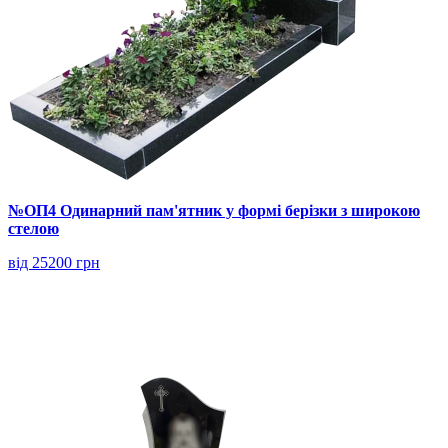
№ОП4 Одинарний пам'ятник у формі берізки з широкою
стелою
від 25200 грн