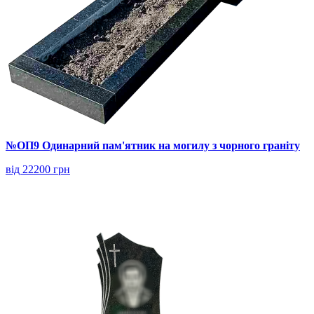
№ОП9 Одинарний пам'ятник на могилу з чорного граніту
від 22200 грн