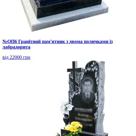
№ОП6 Гранітний пам'ятник з двома поличками із
лабрадорита
від 22000 грн