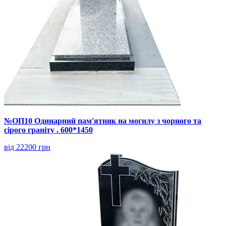
№ОП10 Одинарний пам'ятник на могилу з чорного та
сірого граніту . 600*1450
від 22200 грн