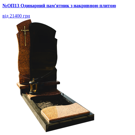
№ОП13 Одинарний пам'ятник з накривною плитою
від 21400 грн