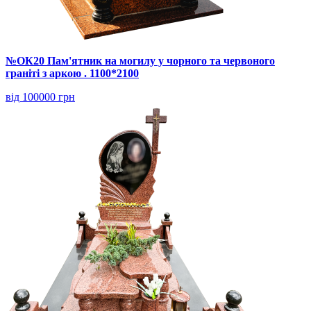
№ОК20 Пам'ятник на могилу у чорного та червоного
граніті з аркою . 1100*2100
від 100000 грн