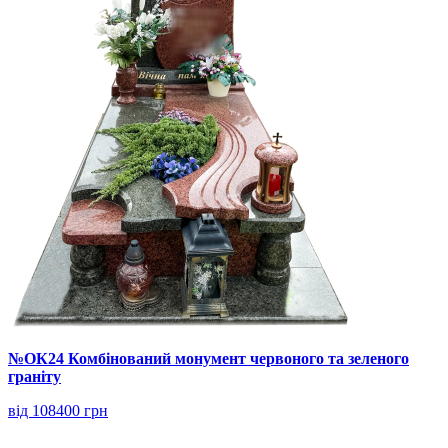
№ОК24 Комбінований монумент червоного та зеленого
граніту
від 108400 грн