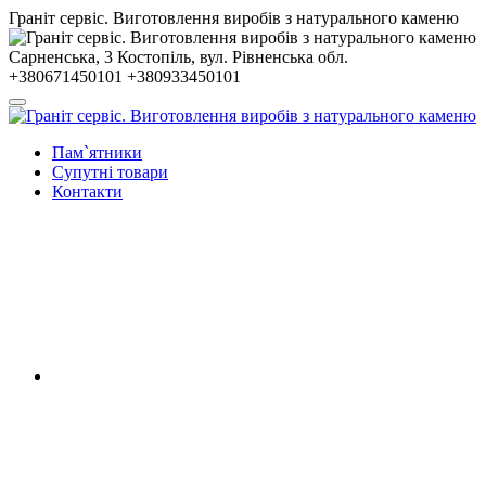
Гранiт сервiс. Виготовлення виробів з натурального каменю
Сарненська, 3
Костопiль, вул. Рiвненська обл.
+380671450101
+380933450101
Пам`ятники
Супутні товари
Контакти