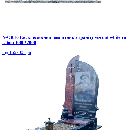
№ОК10 Ексклюзивний пам'ятник з граніту viscont white та
габро 1000*2000
від 165700 грн