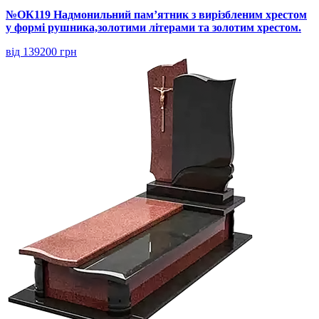
№ОК119 Надмонильний пам’ятник з вирізбленим хрестом
у формі рушника,золотими літерами та золотим хрестом.
від 139200 грн