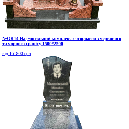
№ОК14 Надмогильний комплекс з огорожею з червоного
та чорного граніту 1500*2500
від 161800 грн