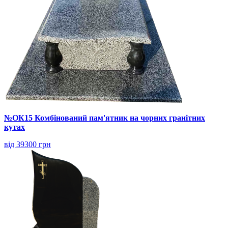
№ОК15 Комбінований пам'ятник на чорних гранітних
кутах
від 39300 грн