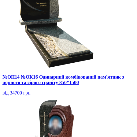
№ОП14 №ОК16 Одинарний комбінований пам'ятник з
чорного та сірого граніту 850*1500
від 34700 грн