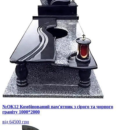
№ОК12 Комбінований пам'ятник з сірого та чорного
граніту 1000*2000
від 64500 грн