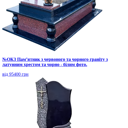
№ОК3 Пам’ятник з червоного та чорного граніту з
латунним хрестом та чорно - білим фото.
від 95400 грн