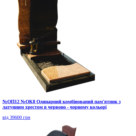
№ОП12 №ОК8 Одинарний комбінований пам'ятник з
латунним хрестом в червоно - чорному кольорі
від 39600 грн