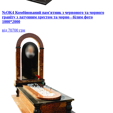
№ОК4 Комбінований пам'ятник з червоного та чорного
граніту з латунним хрестом та чорно - білим фото
1000*2000
від 70700 грн