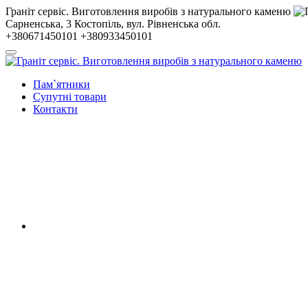
Гранiт сервiс. Виготовлення виробів з натурального каменю
Сарненська, 3
Костопiль, вул. Рiвненська обл.
+380671450101
+380933450101
Пам`ятники
Супутні товари
Контакти