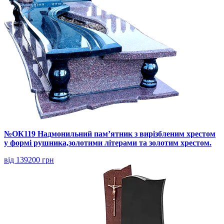
№ОК119 Надмонильний пам’ятник з вирізбленим хрестом
у формі рушника,золотими літерами та золотим хрестом.
від 139200 грн