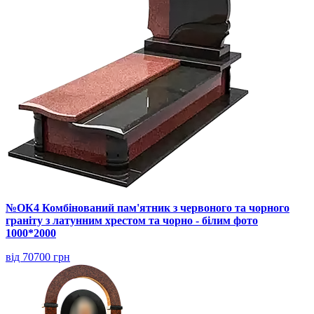
№ОК4 Комбінований пам'ятник з червоного та чорного
граніту з латунним хрестом та чорно - білим фото
1000*2000
від 70700 грн