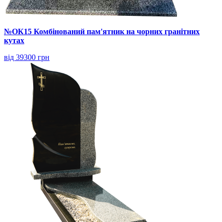
№ОК15 Комбінований пам'ятник на чорних гранітних
кутах
від 39300 грн