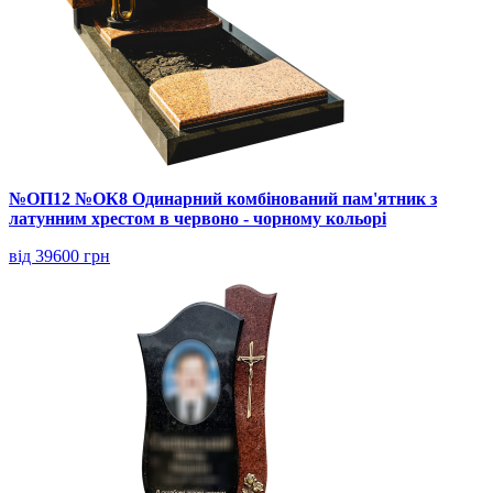
№ОП12 №ОК8 Одинарний комбінований пам'ятник з
латунним хрестом в червоно - чорному кольорі
від 39600 грн