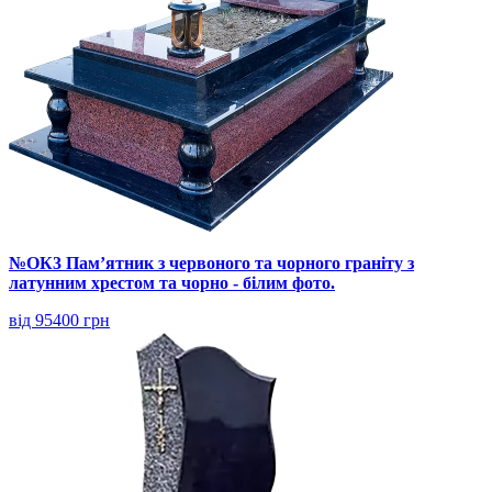
№ОК3 Пам’ятник з червоного та чорного граніту з
латунним хрестом та чорно - білим фото.
від 95400 грн