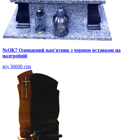
№ОК7 Одинарний пам'ятник з чорною вставкою на
надгробній
від 36600 грн