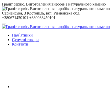
Гранiт сервiс. Виготовлення виробів з натурального каменю
Сарненська, 3
Костопiль, вул. Рiвненська обл.
+380671450101
+380933450101
Пам`ятники
Супутні товари
Контакти