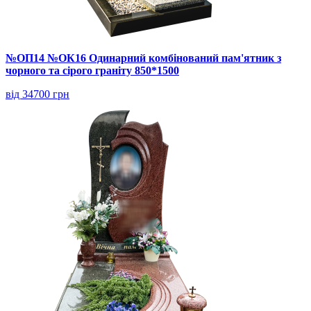
№ОП14 №ОК16 Одинарний комбінований пам'ятник з
чорного та сірого граніту 850*1500
від 34700 грн