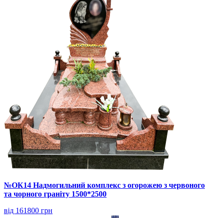
№ОК14 Надмогильний комплекс з огорожею з червоного
та чорного граніту 1500*2500
від 161800 грн