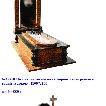
№ОК20 Пам'ятник на могилу у чорного та червоного
граніті з аркою . 1100*2100
від 100000 грн