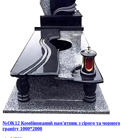
№ОК12 Комбінований пам'ятник з сірого та чорного
граніту 1000*2000