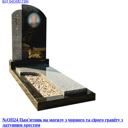
від 64500 грн
№ОП24 Пам'ятник на могилу з чорного та сірого граніту з
латунним хрестом